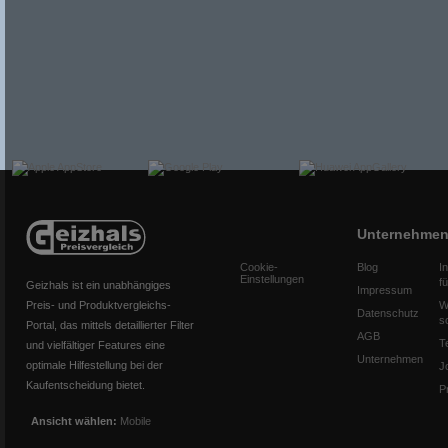
Unternehme
Cookie-
Blog
I
Einstellungen
f
Geizhals ist ein unabhängiges
Impressum
Preis- und Produktvergleichs-
W
Datenschutz
s
Portal, das mittels detaillierter Filter
AGB
T
und vielfältiger Features eine
Unternehmen
optimale Hilfestellung bei der
J
Kaufentscheidung bietet.
P
Ansicht wählen:
Mobile