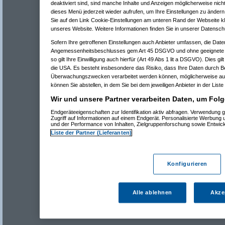
deaktiviert sind, sind manche Inhalte und Anzeigen möglicherweise nicht
dieses Menü jederzeit wieder aufrufen, um Ihre Einstellungen zu ändern 
Sie auf den Link Cookie-Einstellungen am unteren Rand der Webseite kli
unseres Website. Weitere Informationen finden Sie in unserer Datensch
Sofern Ihre getroffenen Einstellungen auch Anbieter umfassen, die Daten
Angemessenheitsbeschlusses gem Art 45 DSGVO und ohne geeignete G
so gilt Ihre Einwilligung auch hierfür (Art 49 Abs 1 lit a DSGVO). Dies gi
die USA. Es besteht insbesondere das Risiko, dass Ihre Daten durch B
Überwachungszwecken verarbeitet werden können, möglicherweise auc
können Sie abstellen, in dem Sie bei dem jeweiligen Anbieter in der Liste
Wir und unsere Partner verarbeiten Daten, um Folg
Endgeräteeigenschaften zur Identifikation aktiv abfragen. Verwendung 
Zugriff auf Informationen auf einem Endgerät. Personalisierte Werbung
und der Performance von Inhalten, Zielgruppenforschung sowie Entwic
Liste der Partner (Lieferanten)
Konfigurieren
Alle ablehnen
Akze