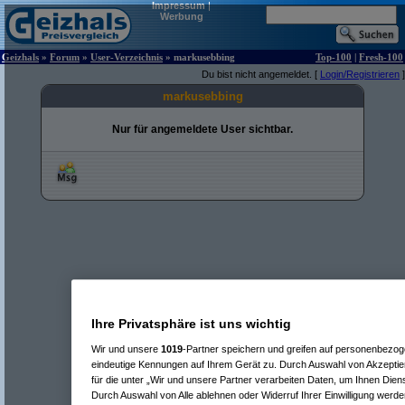
Impressum
|
Werbung
Geizhals
»
Forum
»
User-Verzeichnis
» markusebbing
Top-100
|
Fresh-100
Du bist nicht angemeldet. [
Login/Registrieren
]
markusebbing
Nur für angemeldete User sichtbar.
Ihre Privatsphäre ist uns wichtig
Wir und unsere
1019
-Partner speichern und greifen auf personenbezo
eindeutige Kennungen auf Ihrem Gerät zu. Durch Auswahl von Akzeptier
für die unter „Wir und unsere Partner verarbeiten Daten, um Ihnen Dien
Durch Auswahl von Alle ablehnen oder Widerruf Ihrer Einwilligung werde