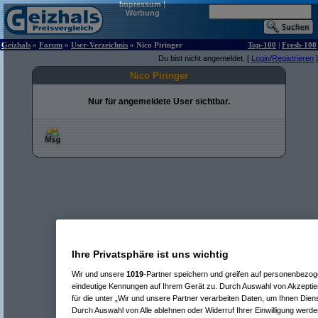
Impressum
|
Werbung
Geizhals
»
Forum
»
User-Verzeichnis
» Nico Piringer
Top-100
|
Fresh-100
Du bist nicht angemeldet. [
Login/Registrieren
]
Nico Piringer
Nur für angemeldete User sichtbar.
Ihre Privatsphäre ist uns wichtig
Wir und unsere
1019
-Partner speichern und greifen auf personenbezo
eindeutige Kennungen auf Ihrem Gerät zu. Durch Auswahl von Akzeptier
für die unter „Wir und unsere Partner verarbeiten Daten, um Ihnen Dien
Durch Auswahl von Alle ablehnen oder Widerruf Ihrer Einwilligung werde