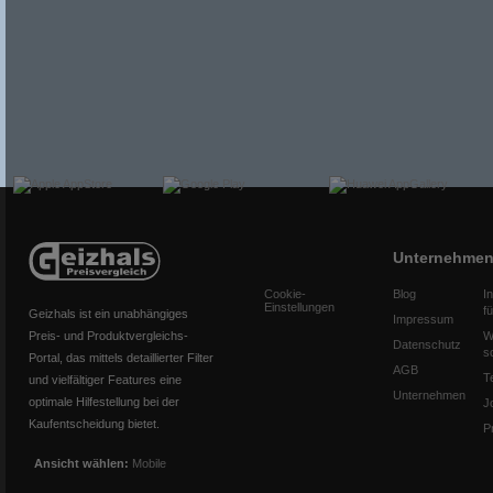
Unternehme
Cookie-
Blog
I
Einstellungen
f
Geizhals ist ein unabhängiges
Impressum
Preis- und Produktvergleichs-
W
Datenschutz
s
Portal, das mittels detaillierter Filter
AGB
T
und vielfältiger Features eine
Unternehmen
optimale Hilfestellung bei der
J
Kaufentscheidung bietet.
P
Ansicht wählen:
Mobile