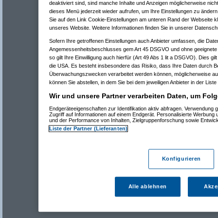
deaktiviert sind, sind manche Inhalte und Anzeigen möglicherweise nicht
dieses Menü jederzeit wieder aufrufen, um Ihre Einstellungen zu ändern 
Sie auf den Link Cookie-Einstellungen am unteren Rand der Webseite kli
unseres Website. Weitere Informationen finden Sie in unserer Datensch
Sofern Ihre getroffenen Einstellungen auch Anbieter umfassen, die Daten
Angemessenheitsbeschlusses gem Art 45 DSGVO und ohne geeignete G
so gilt Ihre Einwilligung auch hierfür (Art 49 Abs 1 lit a DSGVO). Dies gi
die USA. Es besteht insbesondere das Risiko, dass Ihre Daten durch B
Überwachungszwecken verarbeitet werden können, möglicherweise auc
können Sie abstellen, in dem Sie bei dem jeweiligen Anbieter in der Liste
Wir und unsere Partner verarbeiten Daten, um Folg
Endgeräteeigenschaften zur Identifikation aktiv abfragen. Verwendung 
Zugriff auf Informationen auf einem Endgerät. Personalisierte Werbung
und der Performance von Inhalten, Zielgruppenforschung sowie Entwic
Liste der Partner (Lieferanten)
Konfigurieren
Alle ablehnen
Akze