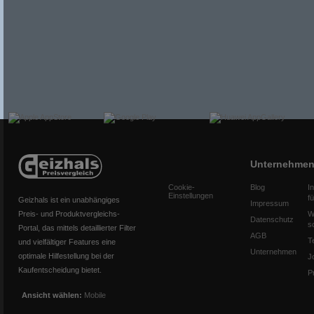
Unternehme
Cookie-
Blog
I
Einstellungen
f
Geizhals ist ein unabhängiges
Impressum
Preis- und Produktvergleichs-
W
Datenschutz
s
Portal, das mittels detaillierter Filter
AGB
T
und vielfältiger Features eine
Unternehmen
optimale Hilfestellung bei der
J
Kaufentscheidung bietet.
P
Ansicht wählen:
Mobile