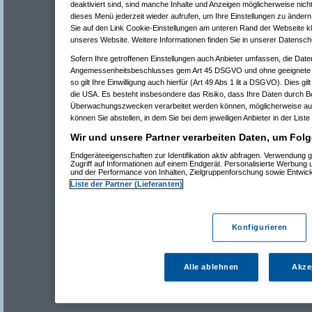
deaktiviert sind, sind manche Inhalte und Anzeigen möglicherweise nicht
dieses Menü jederzeit wieder aufrufen, um Ihre Einstellungen zu ändern 
Sie auf den Link Cookie-Einstellungen am unteren Rand der Webseite kli
unseres Website. Weitere Informationen finden Sie in unserer Datensch
Sofern Ihre getroffenen Einstellungen auch Anbieter umfassen, die Daten
Angemessenheitsbeschlusses gem Art 45 DSGVO und ohne geeignete G
so gilt Ihre Einwilligung auch hierfür (Art 49 Abs 1 lit a DSGVO). Dies gi
die USA. Es besteht insbesondere das Risiko, dass Ihre Daten durch B
Überwachungszwecken verarbeitet werden können, möglicherweise auc
können Sie abstellen, in dem Sie bei dem jeweiligen Anbieter in der Liste
Wir und unsere Partner verarbeiten Daten, um Folg
Endgeräteeigenschaften zur Identifikation aktiv abfragen. Verwendung 
Zugriff auf Informationen auf einem Endgerät. Personalisierte Werbung
und der Performance von Inhalten, Zielgruppenforschung sowie Entwic
Liste der Partner (Lieferanten)
Konfigurieren
Alle ablehnen
Akze