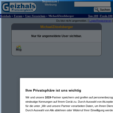
Impressum
|
Werbung
Geizhals
»
Forum
»
User-Verzeichnis
» MichaelZitzelsberger
Top-100
|
Fresh-100
Du bist nicht angemeldet. [
Login/Registrieren
]
MichaelZitzelsberger
Nur für angemeldete User sichtbar.
Ihre Privatsphäre ist uns wichtig
Wir und unsere
1019
-Partner speichern und greifen auf personenbezo
eindeutige Kennungen auf Ihrem Gerät zu. Durch Auswahl von Akzeptier
für die unter „Wir und unsere Partner verarbeiten Daten, um Ihnen Dien
Durch Auswahl von Alle ablehnen oder Widerruf Ihrer Einwilligung werde