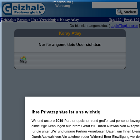
Impressum
|
Werbung
Geizhals
»
Forum
»
User-Verzeichnis
» Koray Atlay
Top-100
|
Fresh-100
Du bist nicht angemeldet. [
Login/Registrieren
]
Koray Atlay
Nur für angemeldete User sichtbar.
Ihre Privatsphäre ist uns wichtig
Wir und unsere
1019
-Partner speichern und greifen auf personenbezo
eindeutige Kennungen auf Ihrem Gerät zu. Durch Auswahl von Akzeptier
für die unter „Wir und unsere Partner verarbeiten Daten, um Ihnen Dien
Durch Auswahl von Alle ablehnen oder Widerruf Ihrer Einwilligung werde