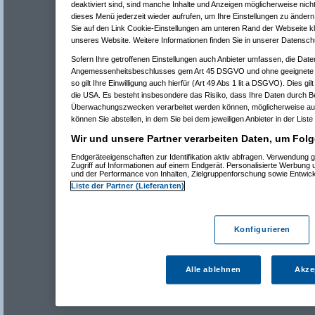
deaktiviert sind, sind manche Inhalte und Anzeigen möglicherweise nicht
dieses Menü jederzeit wieder aufrufen, um Ihre Einstellungen zu ändern 
Sie auf den Link Cookie-Einstellungen am unteren Rand der Webseite kli
unseres Website. Weitere Informationen finden Sie in unserer Datensch
Sofern Ihre getroffenen Einstellungen auch Anbieter umfassen, die Daten
Angemessenheitsbeschlusses gem Art 45 DSGVO und ohne geeignete G
so gilt Ihre Einwilligung auch hierfür (Art 49 Abs 1 lit a DSGVO). Dies gi
die USA. Es besteht insbesondere das Risiko, dass Ihre Daten durch B
Überwachungszwecken verarbeitet werden können, möglicherweise auc
können Sie abstellen, in dem Sie bei dem jeweiligen Anbieter in der Liste
Wir und unsere Partner verarbeiten Daten, um Folg
Endgeräteeigenschaften zur Identifikation aktiv abfragen. Verwendung 
Zugriff auf Informationen auf einem Endgerät. Personalisierte Werbung
und der Performance von Inhalten, Zielgruppenforschung sowie Entwic
Liste der Partner (Lieferanten)
Konfigurieren
Alle ablehnen
Akze