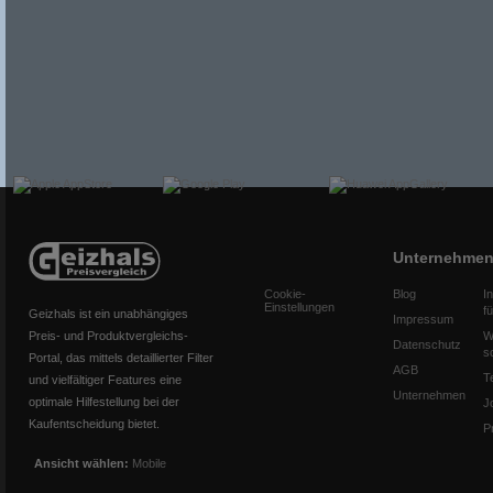
Unternehme
Cookie-
Blog
I
Einstellungen
f
Geizhals ist ein unabhängiges
Impressum
Preis- und Produktvergleichs-
W
Datenschutz
s
Portal, das mittels detaillierter Filter
AGB
T
und vielfältiger Features eine
Unternehmen
optimale Hilfestellung bei der
J
Kaufentscheidung bietet.
P
Ansicht wählen:
Mobile