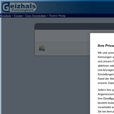
Geizhals
»
Forum
»
User-Verzeichnis
» Tianyu Wang
Ihre Priv
Wir und uns
Kennungen au
und unsere P
ablehnen oder
und Anzeigen
Einstellungen
Rand der Webs
unserer Date
Sofern Ihre g
Angemessenhe
Ihre Einwilli
besteht insb
verarbeitet 
Sie bei dem j