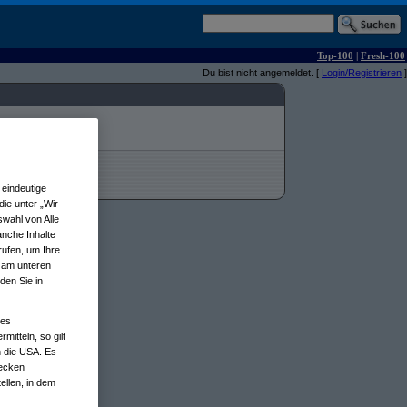
Top-100
|
Fresh-100
Du bist nicht angemeldet. [
Login/Registrieren
]
eindeutige
ie unter „Wir
wahl von Alle
anche Inhalte
rufen, um Ihre
n am unteren
den Sie in
nes
tteln, so gilt
n die USA. Es
wecken
ellen, in dem