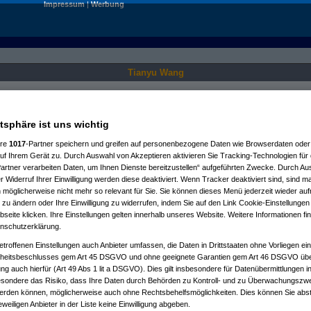
Impressum
|
Werbung
Tianyu Wang
Nur für angemeldete User sichtbar.
atsphäre ist uns wichtig
ere
1017
-Partner speichern und greifen auf personenbezogene Daten wie Browserdaten oder 
f Ihrem Gerät zu. Durch Auswahl von Akzeptieren aktivieren Sie Tracking-Technologien für d
artner verarbeiten Daten, um Ihnen Dienste bereitzustellen“ aufgeführten Zwecke. Durch Aus
 Widerruf Ihrer Einwilligung werden diese deaktiviert. Wenn Tracker deaktiviert sind, sind m
 möglicherweise nicht mehr so relevant für Sie. Sie können dieses Menü jederzeit wieder auf
 zu ändern oder Ihre Einwilligung zu widerrufen, indem Sie auf den Link Cookie-Einstellunge
eite klicken. Ihre Einstellungen gelten innerhalb unseres Website. Weitere Informationen fin
nschutzerklärung.
etroffenen Einstellungen auch Anbieter umfassen, die Daten in Drittstaaten ohne Vorliegen ei
itsbeschlusses gem Art 45 DSGVO und ohne geeignete Garantien gem Art 46 DSGVO übermi
gung auch hierfür (Art 49 Abs 1 lit a DSGVO). Dies gilt insbesondere für Datenübermittlungen i
esondere das Risiko, dass Ihre Daten durch Behörden zu Kontroll- und zu Überwachungsz
werden können, möglicherweise auch ohne Rechtsbehelfsmöglichkeiten. Dies können Sie abst
eweiligen Anbieter in der Liste keine Einwilligung abgeben.