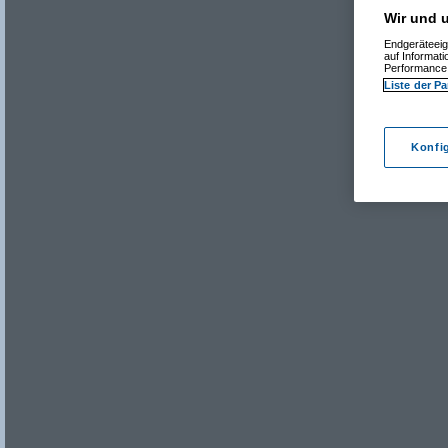
Wir und u
Endgeräteeig
auf Informat
Performance 
Liste der Pa
Konfi