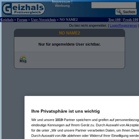
Impressum
|
Werbung
Geizhals
»
Forum
»
User-Verzeichnis
» NO NAME2
Top-100
|
Fresh-100
Du bist nicht angemeldet. [
Login/Registrieren
]
NO NAME2
Nur für angemeldete User sichtbar.
Ihre Privatsphäre ist uns wichtig
Wir und unsere
1019
-Partner speichern und greifen auf personenbezo
eindeutige Kennungen auf Ihrem Gerät zu. Durch Auswahl von Akzeptier
für die unter „Wir und unsere Partner verarbeiten Daten, um Ihnen Dien
Durch Auswahl von Alle ablehnen oder Widerruf Ihrer Einwilligung werde