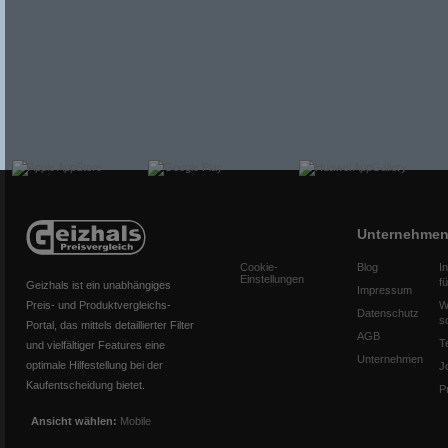
Unternehme
Cookie-
Blog
I
Einstellungen
f
Geizhals ist ein unabhängiges
Impressum
Preis- und Produktvergleichs-
W
Datenschutz
s
Portal, das mittels detaillierter Filter
AGB
T
und vielfältiger Features eine
Unternehmen
optimale Hilfestellung bei der
J
Kaufentscheidung bietet.
P
Ansicht wählen:
Mobile