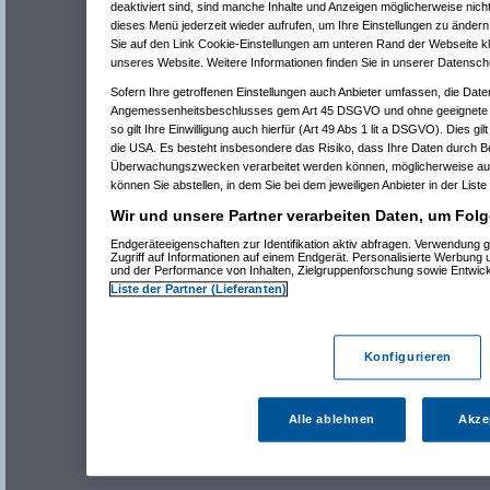
deaktiviert sind, sind manche Inhalte und Anzeigen möglicherweise nicht
dieses Menü jederzeit wieder aufrufen, um Ihre Einstellungen zu ändern 
Sie auf den Link Cookie-Einstellungen am unteren Rand der Webseite kli
unseres Website. Weitere Informationen finden Sie in unserer Datensch
Sofern Ihre getroffenen Einstellungen auch Anbieter umfassen, die Daten
Angemessenheitsbeschlusses gem Art 45 DSGVO und ohne geeignete G
so gilt Ihre Einwilligung auch hierfür (Art 49 Abs 1 lit a DSGVO). Dies gi
die USA. Es besteht insbesondere das Risiko, dass Ihre Daten durch B
Überwachungszwecken verarbeitet werden können, möglicherweise auc
können Sie abstellen, in dem Sie bei dem jeweiligen Anbieter in der Liste
Wir und unsere Partner verarbeiten Daten, um Folg
Endgeräteeigenschaften zur Identifikation aktiv abfragen. Verwendung 
Zugriff auf Informationen auf einem Endgerät. Personalisierte Werbung
und der Performance von Inhalten, Zielgruppenforschung sowie Entwic
Liste der Partner (Lieferanten)
Konfigurieren
Alle ablehnen
Akze