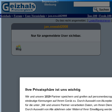
Impressum
|
Werbung
Geizhals
»
Forum
»
User-Verzeichnis
» jan.oswald2008
Top-100
|
Fresh-100
Du bist nicht angemeldet. [
Login/Registrieren
]
jan.oswald2008
Nur für angemeldete User sichtbar.
Ihre Privatsphäre ist uns wichtig
Wir und unsere
1019
-Partner speichern und greifen auf personenbezo
eindeutige Kennungen auf Ihrem Gerät zu. Durch Auswahl von Akzeptier
für die unter „Wir und unsere Partner verarbeiten Daten, um Ihnen Dien
Durch Auswahl von Alle ablehnen oder Widerruf Ihrer Einwilligung werde