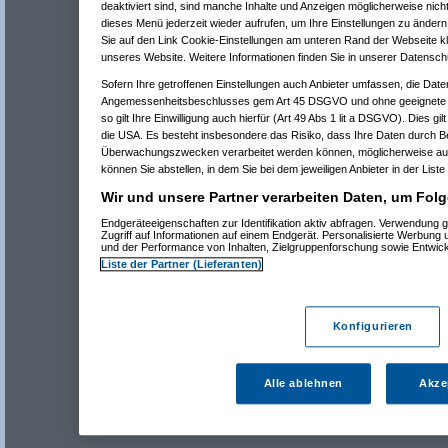
deaktiviert sind, sind manche Inhalte und Anzeigen möglicherweise nicht
dieses Menü jederzeit wieder aufrufen, um Ihre Einstellungen zu ändern 
Sie auf den Link Cookie-Einstellungen am unteren Rand der Webseite kli
unseres Website. Weitere Informationen finden Sie in unserer Datensch
Sofern Ihre getroffenen Einstellungen auch Anbieter umfassen, die Daten
Angemessenheitsbeschlusses gem Art 45 DSGVO und ohne geeignete G
so gilt Ihre Einwilligung auch hierfür (Art 49 Abs 1 lit a DSGVO). Dies gi
die USA. Es besteht insbesondere das Risiko, dass Ihre Daten durch B
Überwachungszwecken verarbeitet werden können, möglicherweise auc
können Sie abstellen, in dem Sie bei dem jeweiligen Anbieter in der Liste
Wir und unsere Partner verarbeiten Daten, um Folg
Endgeräteeigenschaften zur Identifikation aktiv abfragen. Verwendung 
Zugriff auf Informationen auf einem Endgerät. Personalisierte Werbung
und der Performance von Inhalten, Zielgruppenforschung sowie Entwic
Liste der Partner (Lieferanten)
Konfigurieren
Alle ablehnen
Akze