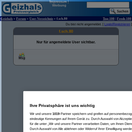
Impressum
|
Werbung
Geizhals
»
Forum
»
User-Verzeichnis
» f.sch.80
Top-100
|
Fresh-100
Du bist nicht angemeldet. [
Login/Registrieren
]
f.sch.80
Nur für angemeldete User sichtbar.
Ihre Privatsphäre ist uns wichtig
Wir und unsere
1019
-Partner speichern und greifen auf personenbezo
eindeutige Kennungen auf Ihrem Gerät zu. Durch Auswahl von Akzeptier
für die unter „Wir und unsere Partner verarbeiten Daten, um Ihnen Dien
Durch Auswahl von Alle ablehnen oder Widerruf Ihrer Einwilligung werde