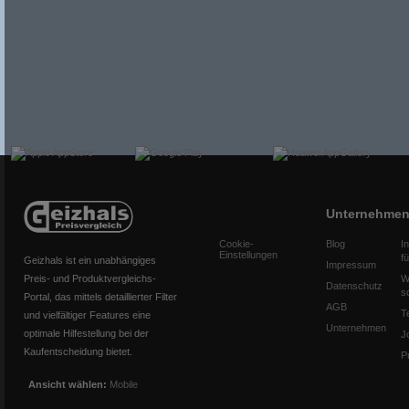
Unternehme
Cookie-
Blog
I
Einstellungen
f
Geizhals ist ein unabhängiges
Impressum
Preis- und Produktvergleichs-
W
Datenschutz
s
Portal, das mittels detaillierter Filter
AGB
T
und vielfältiger Features eine
Unternehmen
optimale Hilfestellung bei der
J
Kaufentscheidung bietet.
P
Ansicht wählen:
Mobile