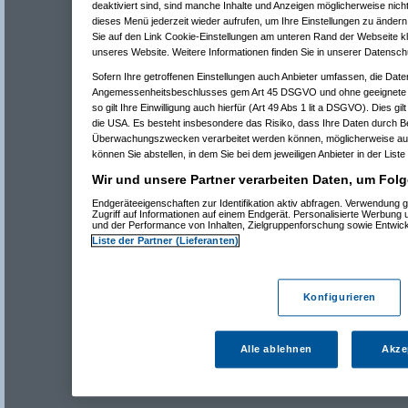
deaktiviert sind, sind manche Inhalte und Anzeigen möglicherweise nicht
dieses Menü jederzeit wieder aufrufen, um Ihre Einstellungen zu ändern 
Sie auf den Link Cookie-Einstellungen am unteren Rand der Webseite kli
unseres Website. Weitere Informationen finden Sie in unserer Datensch
Sofern Ihre getroffenen Einstellungen auch Anbieter umfassen, die Daten
Angemessenheitsbeschlusses gem Art 45 DSGVO und ohne geeignete G
so gilt Ihre Einwilligung auch hierfür (Art 49 Abs 1 lit a DSGVO). Dies gi
die USA. Es besteht insbesondere das Risiko, dass Ihre Daten durch B
Überwachungszwecken verarbeitet werden können, möglicherweise auc
können Sie abstellen, in dem Sie bei dem jeweiligen Anbieter in der Liste
Wir und unsere Partner verarbeiten Daten, um Folg
Endgeräteeigenschaften zur Identifikation aktiv abfragen. Verwendung 
Zugriff auf Informationen auf einem Endgerät. Personalisierte Werbung
und der Performance von Inhalten, Zielgruppenforschung sowie Entwic
Liste der Partner (Lieferanten)
Konfigurieren
Alle ablehnen
Akze