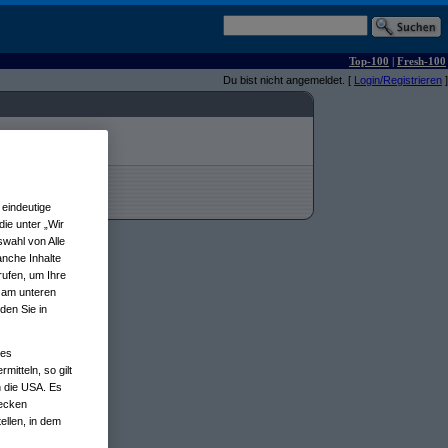
Top-100
|
Fresh-100
Du bist nicht angemeldet. [
Login/Registrieren
]
eindeutige
ie unter „Wir
wahl von Alle
anche Inhalte
rufen, um Ihre
n am unteren
den Sie in
nes
tteln, so gilt
n die USA. Es
wecken
ellen, in dem