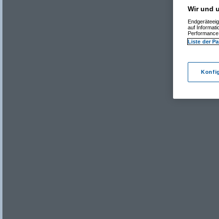
Wir und u
Endgeräteeig
auf Informat
Performance 
Liste der Pa
Konfi