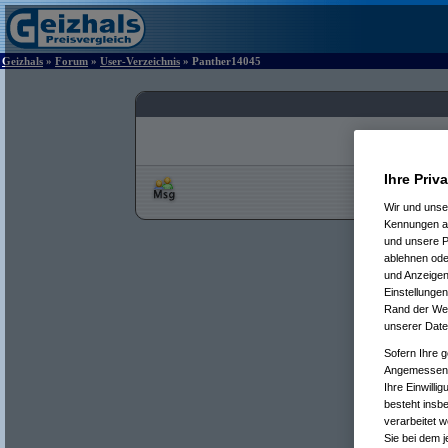
Geizhals
»
Forum
»
User-Verzeichnis
» Panther14045
Ihre Priv
Wir und uns
Kennungen au
und unsere P
ablehnen oder
und Anzeigen
Einstellungen
Rand der Webs
unserer Date
Sofern Ihre g
Angemessenhe
Ihre Einwilli
besteht insb
verarbeitet 
Sie bei dem j