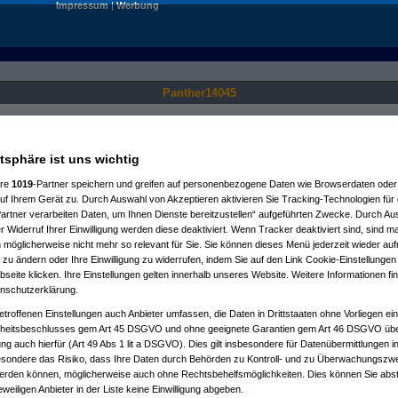
Impressum
|
Werbung
Panther14045
Nur für angemeldete User sichtbar.
atsphäre ist uns wichtig
ere
1019
-Partner speichern und greifen auf personenbezogene Daten wie Browserdaten oder 
f Ihrem Gerät zu. Durch Auswahl von Akzeptieren aktivieren Sie Tracking-Technologien für d
artner verarbeiten Daten, um Ihnen Dienste bereitzustellen“ aufgeführten Zwecke. Durch Aus
 Widerruf Ihrer Einwilligung werden diese deaktiviert. Wenn Tracker deaktiviert sind, sind m
 möglicherweise nicht mehr so relevant für Sie. Sie können dieses Menü jederzeit wieder auf
 zu ändern oder Ihre Einwilligung zu widerrufen, indem Sie auf den Link Cookie-Einstellunge
eite klicken. Ihre Einstellungen gelten innerhalb unseres Website. Weitere Informationen fin
nschutzerklärung.
etroffenen Einstellungen auch Anbieter umfassen, die Daten in Drittstaaten ohne Vorliegen ei
itsbeschlusses gem Art 45 DSGVO und ohne geeignete Garantien gem Art 46 DSGVO übermi
gung auch hierfür (Art 49 Abs 1 lit a DSGVO). Dies gilt insbesondere für Datenübermittlungen i
esondere das Risiko, dass Ihre Daten durch Behörden zu Kontroll- und zu Überwachungsz
werden können, möglicherweise auch ohne Rechtsbehelfsmöglichkeiten. Dies können Sie abst
eweiligen Anbieter in der Liste keine Einwilligung abgeben.