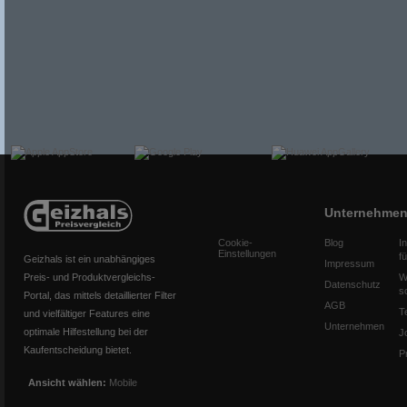
Unternehme
Cookie-
Blog
I
Einstellungen
f
Geizhals ist ein unabhängiges
Impressum
Preis- und Produktvergleichs-
W
Datenschutz
s
Portal, das mittels detaillierter Filter
AGB
T
und vielfältiger Features eine
Unternehmen
optimale Hilfestellung bei der
J
Kaufentscheidung bietet.
P
Ansicht wählen:
Mobile