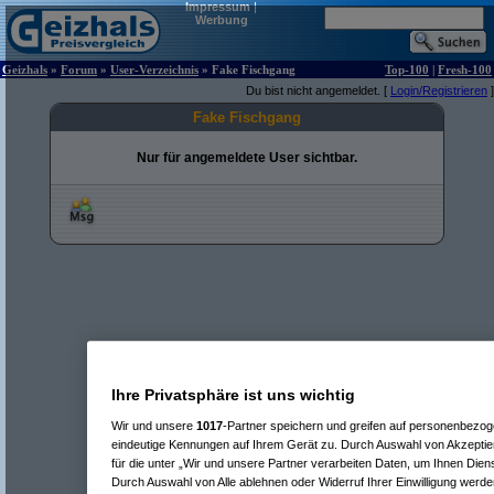
Impressum
|
Werbung
Geizhals
»
Forum
»
User-Verzeichnis
» Fake Fischgang
Top-100
|
Fresh-100
Du bist nicht angemeldet. [
Login/Registrieren
]
Fake Fischgang
Nur für angemeldete User sichtbar.
Ihre Privatsphäre ist uns wichtig
Wir und unsere
1017
-Partner speichern und greifen auf personenbezo
eindeutige Kennungen auf Ihrem Gerät zu. Durch Auswahl von Akzeptier
für die unter „Wir und unsere Partner verarbeiten Daten, um Ihnen Dien
Durch Auswahl von Alle ablehnen oder Widerruf Ihrer Einwilligung werde