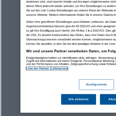
deaktiviert sind, sind manche Inhalte und Anzeigen möglicherweise nicht
dieses Menü jederzeit wieder aufrufen, um Ihre Einstellungen zu ändern 
Sie auf den Link Cookie-Einstellungen am unteren Rand der Webseite kli
unseres Website. Weitere Informationen finden Sie in unserer Datensch
Sofern Ihre getroffenen Einstellungen auch Anbieter umfassen, die Daten
Angemessenheitsbeschlusses gem Art 45 DSGVO und ohne geeignete G
so gilt Ihre Einwilligung auch hierfür (Art 49 Abs 1 lit a DSGVO). Dies gi
die USA. Es besteht insbesondere das Risiko, dass Ihre Daten durch B
Überwachungszwecken verarbeitet werden können, möglicherweise auc
können Sie abstellen, in dem Sie bei dem jeweiligen Anbieter in der Liste
Wir und unsere Partner verarbeiten Daten, um Folg
Endgeräteeigenschaften zur Identifikation aktiv abfragen. Verwendung 
Zugriff auf Informationen auf einem Endgerät. Personalisierte Werbung
und der Performance von Inhalten, Zielgruppenforschung sowie Entwic
Liste der Partner (Lieferanten)
Konfigurieren
Alle ablehnen
Akze