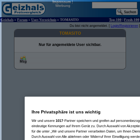
Impressum
|
Werbung
Geizhals
»
Forum
»
User-Verzeichnis
» TOMASITO
Top-100
|
Fresh-100
Du bist nicht angemeldet. [
Login/Registrieren
]
TOMASITO
Nur für angemeldete User sichtbar.
Ihre Privatsphäre ist uns wichtig
Wir und unsere
1017
-Partner speichern und greifen auf personenbezo
eindeutige Kennungen auf Ihrem Gerät zu. Durch Auswahl von Akzeptier
für die unter „Wir und unsere Partner verarbeiten Daten, um Ihnen Dien
Durch Auswahl von Alle ablehnen oder Widerruf Ihrer Einwilligung werde