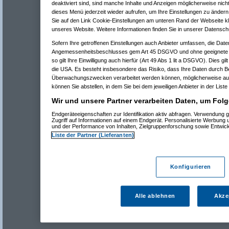
deaktiviert sind, sind manche Inhalte und Anzeigen möglicherweise nicht
dieses Menü jederzeit wieder aufrufen, um Ihre Einstellungen zu ändern 
Sie auf den Link Cookie-Einstellungen am unteren Rand der Webseite kli
unseres Website. Weitere Informationen finden Sie in unserer Datensch
Sofern Ihre getroffenen Einstellungen auch Anbieter umfassen, die Daten
Angemessenheitsbeschlusses gem Art 45 DSGVO und ohne geeignete G
so gilt Ihre Einwilligung auch hierfür (Art 49 Abs 1 lit a DSGVO). Dies gi
die USA. Es besteht insbesondere das Risiko, dass Ihre Daten durch B
Überwachungszwecken verarbeitet werden können, möglicherweise auc
können Sie abstellen, in dem Sie bei dem jeweiligen Anbieter in der Liste
Wir und unsere Partner verarbeiten Daten, um Folg
Endgeräteeigenschaften zur Identifikation aktiv abfragen. Verwendung 
Zugriff auf Informationen auf einem Endgerät. Personalisierte Werbung
und der Performance von Inhalten, Zielgruppenforschung sowie Entwic
Liste der Partner (Lieferanten)
Konfigurieren
Alle ablehnen
Akze