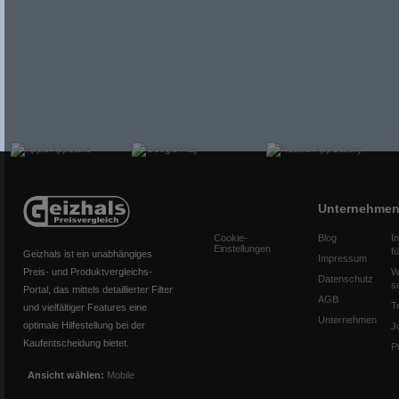
Unternehme
Cookie-
Blog
I
Einstellungen
f
Geizhals ist ein unabhängiges
Impressum
Preis- und Produktvergleichs-
W
Datenschutz
s
Portal, das mittels detaillierter Filter
AGB
T
und vielfältiger Features eine
Unternehmen
optimale Hilfestellung bei der
J
Kaufentscheidung bietet.
P
Ansicht wählen:
Mobile