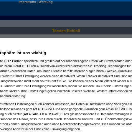
Impressum
|
Werbung
Torsten Rohloff
Nur für angemeldete User sichtbar.
atsphäre ist uns wichtig
ere
1017
-Partner speichern und greifen auf personenbezogene Daten wie Browserdaten oder 
f Ihrem Gerät zu. Durch Auswahl von Akzeptieren aktivieren Sie Tracking-Technologien für d
artner verarbeiten Daten, um Ihnen Dienste bereitzustellen“ aufgeführten Zwecke. Durch Aus
 Widerruf Ihrer Einwilligung werden diese deaktiviert. Wenn Tracker deaktiviert sind, sind m
 möglicherweise nicht mehr so relevant für Sie. Sie können dieses Menü jederzeit wieder auf
 zu ändern oder Ihre Einwilligung zu widerrufen, indem Sie auf den Link Cookie-Einstellunge
eite klicken. Ihre Einstellungen gelten innerhalb unseres Website. Weitere Informationen fin
nschutzerklärung.
etroffenen Einstellungen auch Anbieter umfassen, die Daten in Drittstaaten ohne Vorliegen ei
itsbeschlusses gem Art 45 DSGVO und ohne geeignete Garantien gem Art 46 DSGVO übermi
gung auch hierfür (Art 49 Abs 1 lit a DSGVO). Dies gilt insbesondere für Datenübermittlungen i
esondere das Risiko, dass Ihre Daten durch Behörden zu Kontroll- und zu Überwachungsz
werden können, möglicherweise auch ohne Rechtsbehelfsmöglichkeiten. Dies können Sie abst
eweiligen Anbieter in der Liste keine Einwilligung abgeben.