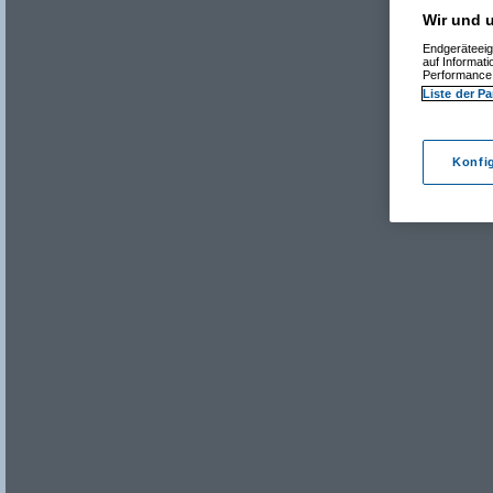
Wir und u
Endgeräteeig
auf Informat
Performance 
Liste der Pa
Konfi