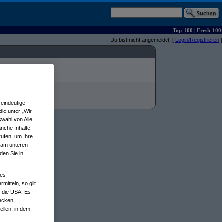
Top-100
|
Fresh-100
Du bist nicht angemeldet. [
Login/Registrieren
]
eindeutige
ie unter „Wir
wahl von Alle
anche Inhalte
rufen, um Ihre
n am unteren
den Sie in
nes
tteln, so gilt
n die USA. Es
wecken
ellen, in dem