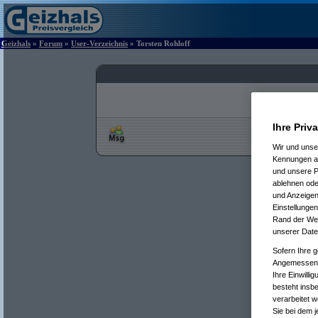
Geizhals
»
Forum
»
User-Verzeichnis
» Torsten Rohloff
Ihre Priv
Wir und uns
Kennungen au
und unsere P
ablehnen oder
und Anzeigen
Einstellungen
Rand der Webs
unserer Date
Sofern Ihre g
Angemessenhe
Ihre Einwilli
besteht insb
verarbeitet 
Sie bei dem j