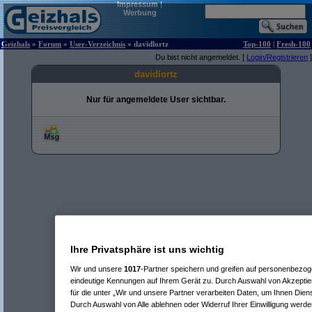
Impressum
|
Werbung
Geizhals
»
Forum
»
User-Verzeichnis
» davidlortz
Top-100
|
Fresh-100
Du bist nicht angemeldet. [
Login/Registrieren
]
davidlortz
Nur für angemeldete User sichtbar.
Ihre Privatsphäre ist uns wichtig
Wir und unsere
1017
-Partner speichern und greifen auf personenbezo
eindeutige Kennungen auf Ihrem Gerät zu. Durch Auswahl von Akzeptier
für die unter „Wir und unsere Partner verarbeiten Daten, um Ihnen Dien
Durch Auswahl von Alle ablehnen oder Widerruf Ihrer Einwilligung werde