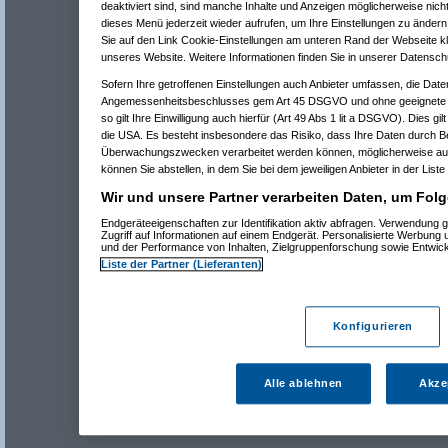
deaktiviert sind, sind manche Inhalte und Anzeigen möglicherweise nicht
dieses Menü jederzeit wieder aufrufen, um Ihre Einstellungen zu ändern 
Sie auf den Link Cookie-Einstellungen am unteren Rand der Webseite kli
unseres Website. Weitere Informationen finden Sie in unserer Datensch
Sofern Ihre getroffenen Einstellungen auch Anbieter umfassen, die Daten
Angemessenheitsbeschlusses gem Art 45 DSGVO und ohne geeignete G
so gilt Ihre Einwilligung auch hierfür (Art 49 Abs 1 lit a DSGVO). Dies gi
die USA. Es besteht insbesondere das Risiko, dass Ihre Daten durch B
Überwachungszwecken verarbeitet werden können, möglicherweise auc
können Sie abstellen, in dem Sie bei dem jeweiligen Anbieter in der Liste
Wir und unsere Partner verarbeiten Daten, um Folg
Endgeräteeigenschaften zur Identifikation aktiv abfragen. Verwendung 
Zugriff auf Informationen auf einem Endgerät. Personalisierte Werbung
und der Performance von Inhalten, Zielgruppenforschung sowie Entwic
Liste der Partner (Lieferanten)
Konfigurieren
Alle ablehnen
Akze