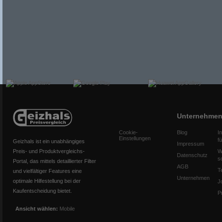
Unternehme
Cookie-
Blog
I
Einstellungen
f
Geizhals ist ein unabhängiges
Impressum
Preis- und Produktvergleichs-
W
Datenschutz
s
Portal, das mittels detaillierter Filter
AGB
T
und vielfältiger Features eine
Unternehmen
optimale Hilfestellung bei der
J
Kaufentscheidung bietet.
P
Ansicht wählen:
Mobile