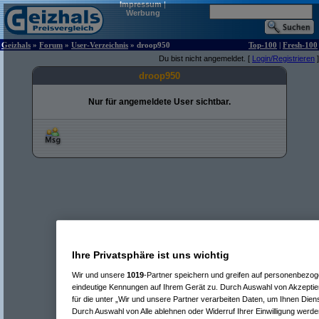
Impressum
|
Werbung
Geizhals
»
Forum
»
User-Verzeichnis
» droop950
Top-100
|
Fresh-100
Du bist nicht angemeldet. [
Login/Registrieren
]
droop950
Nur für angemeldete User sichtbar.
Ihre Privatsphäre ist uns wichtig
Wir und unsere
1019
-Partner speichern und greifen auf personenbezo
eindeutige Kennungen auf Ihrem Gerät zu. Durch Auswahl von Akzeptier
für die unter „Wir und unsere Partner verarbeiten Daten, um Ihnen Dien
Durch Auswahl von Alle ablehnen oder Widerruf Ihrer Einwilligung werde