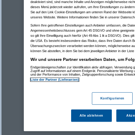
deaktiviert sind, sind manche Inhalte und Anzeigen möglicherweise nicht
dieses Menü jederzeit wieder aufrufen, um Ihre Einstellungen zu ändern 
Sie auf den Link Cookie-Einstellungen am unteren Rand der Webseite kli
unseres Website. Weitere Informationen finden Sie in unserer Datensch
Sofern Ihre getroffenen Einstellungen auch Anbieter umfassen, die Daten
Angemessenheitsbeschlusses gem Art 45 DSGVO und ohne geeignete G
so gilt Ihre Einwilligung auch hierfür (Art 49 Abs 1 lit a DSGVO). Dies gi
die USA. Es besteht insbesondere das Risiko, dass Ihre Daten durch B
Überwachungszwecken verarbeitet werden können, möglicherweise auc
können Sie abstellen, in dem Sie bei dem jeweiligen Anbieter in der Liste
Wir und unsere Partner verarbeiten Daten, um Folg
Endgeräteeigenschaften zur Identifikation aktiv abfragen. Verwendung 
Zugriff auf Informationen auf einem Endgerät. Personalisierte Werbung
und der Performance von Inhalten, Zielgruppenforschung sowie Entwic
Liste der Partner (Lieferanten)
Konfigurieren
Alle ablehnen
Akze