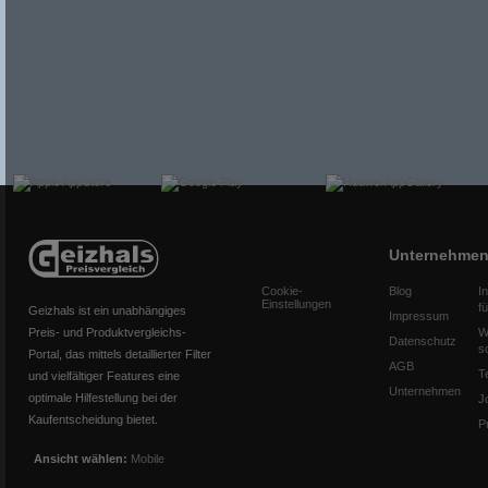
Unternehme
Cookie-
Blog
I
Einstellungen
f
Geizhals ist ein unabhängiges
Impressum
Preis- und Produktvergleichs-
W
Datenschutz
s
Portal, das mittels detaillierter Filter
AGB
T
und vielfältiger Features eine
Unternehmen
optimale Hilfestellung bei der
J
Kaufentscheidung bietet.
P
Ansicht wählen:
Mobile