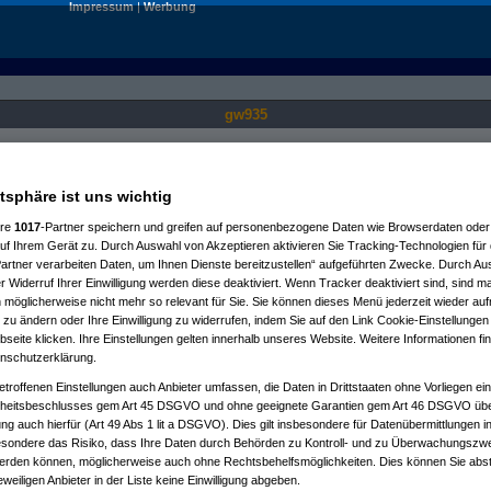
Impressum
|
Werbung
gw935
Nur für angemeldete User sichtbar.
atsphäre ist uns wichtig
ere
1017
-Partner speichern und greifen auf personenbezogene Daten wie Browserdaten oder 
f Ihrem Gerät zu. Durch Auswahl von Akzeptieren aktivieren Sie Tracking-Technologien für d
artner verarbeiten Daten, um Ihnen Dienste bereitzustellen“ aufgeführten Zwecke. Durch Aus
 Widerruf Ihrer Einwilligung werden diese deaktiviert. Wenn Tracker deaktiviert sind, sind m
 möglicherweise nicht mehr so relevant für Sie. Sie können dieses Menü jederzeit wieder auf
 zu ändern oder Ihre Einwilligung zu widerrufen, indem Sie auf den Link Cookie-Einstellunge
eite klicken. Ihre Einstellungen gelten innerhalb unseres Website. Weitere Informationen fin
nschutzerklärung.
etroffenen Einstellungen auch Anbieter umfassen, die Daten in Drittstaaten ohne Vorliegen ei
itsbeschlusses gem Art 45 DSGVO und ohne geeignete Garantien gem Art 46 DSGVO übermi
gung auch hierfür (Art 49 Abs 1 lit a DSGVO). Dies gilt insbesondere für Datenübermittlungen i
esondere das Risiko, dass Ihre Daten durch Behörden zu Kontroll- und zu Überwachungsz
werden können, möglicherweise auch ohne Rechtsbehelfsmöglichkeiten. Dies können Sie abst
eweiligen Anbieter in der Liste keine Einwilligung abgeben.