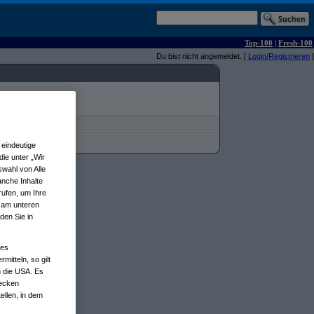
Top-100
|
Fresh-100
Du bist nicht angemeldet. [
Login/Registrieren
]
eindeutige
ie unter „Wir
wahl von Alle
anche Inhalte
rufen, um Ihre
n am unteren
den Sie in
nes
tteln, so gilt
n die USA. Es
wecken
ellen, in dem