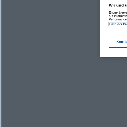
Wir und u
Endgeräteeig
auf Informat
Performance 
Liste der Pa
Konfi