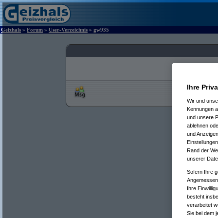
Geizhals
»
Forum
»
User-Verzeichnis
» gw935
Ihre Priv
Wir und uns
Kennungen au
und unsere P
ablehnen oder
und Anzeigen
Einstellungen
Rand der Webs
unserer Date
Sofern Ihre g
Angemessenhe
Ihre Einwilli
besteht insb
verarbeitet 
Sie bei dem j