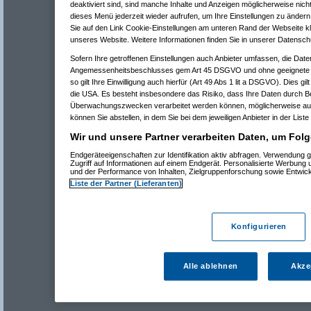
deaktiviert sind, sind manche Inhalte und Anzeigen möglicherweise nicht
dieses Menü jederzeit wieder aufrufen, um Ihre Einstellungen zu ändern 
Sie auf den Link Cookie-Einstellungen am unteren Rand der Webseite kli
unseres Website. Weitere Informationen finden Sie in unserer Datensch
Sofern Ihre getroffenen Einstellungen auch Anbieter umfassen, die Daten
Angemessenheitsbeschlusses gem Art 45 DSGVO und ohne geeignete G
so gilt Ihre Einwilligung auch hierfür (Art 49 Abs 1 lit a DSGVO). Dies gi
die USA. Es besteht insbesondere das Risiko, dass Ihre Daten durch B
Überwachungszwecken verarbeitet werden können, möglicherweise auc
können Sie abstellen, in dem Sie bei dem jeweiligen Anbieter in der Liste
Wir und unsere Partner verarbeiten Daten, um Folg
Endgeräteeigenschaften zur Identifikation aktiv abfragen. Verwendung 
Zugriff auf Informationen auf einem Endgerät. Personalisierte Werbung
und der Performance von Inhalten, Zielgruppenforschung sowie Entwic
Liste der Partner (Lieferanten)
Konfigurieren
Alle ablehnen
Akze