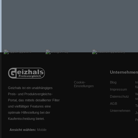
Unternehme
Cookie-
Blog
I
Einstellungen
f
Geizhals ist ein unabhängiges
Impressum
Preis- und Produktvergleichs-
W
Datenschutz
s
Portal, das mittels detaillierter Filter
AGB
T
und vielfältiger Features eine
Unternehmen
optimale Hilfestellung bei der
J
Kaufentscheidung bietet.
P
Ansicht wählen:
Mobile