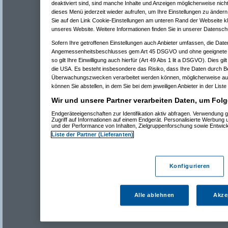
deaktiviert sind, sind manche Inhalte und Anzeigen möglicherweise nicht
dieses Menü jederzeit wieder aufrufen, um Ihre Einstellungen zu ändern 
Sie auf den Link Cookie-Einstellungen am unteren Rand der Webseite kli
unseres Website. Weitere Informationen finden Sie in unserer Datensch
Sofern Ihre getroffenen Einstellungen auch Anbieter umfassen, die Daten
Angemessenheitsbeschlusses gem Art 45 DSGVO und ohne geeignete G
so gilt Ihre Einwilligung auch hierfür (Art 49 Abs 1 lit a DSGVO). Dies gi
die USA. Es besteht insbesondere das Risiko, dass Ihre Daten durch B
Überwachungszwecken verarbeitet werden können, möglicherweise auc
können Sie abstellen, in dem Sie bei dem jeweiligen Anbieter in der Liste
Wir und unsere Partner verarbeiten Daten, um Folg
Endgeräteeigenschaften zur Identifikation aktiv abfragen. Verwendung 
Zugriff auf Informationen auf einem Endgerät. Personalisierte Werbung
und der Performance von Inhalten, Zielgruppenforschung sowie Entwic
Liste der Partner (Lieferanten)
Konfigurieren
Alle ablehnen
Akze