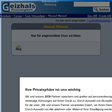
Impressum
|
Werbung
Geizhals
»
Forum
»
User-Verzeichnis
» Manuel Bliemel
Top-100
|
Fresh-100
Du bist nicht angemeldet. [
Login/Registrieren
]
Manuel Bliemel
Nur für angemeldete User sichtbar.
Ihre Privatsphäre ist uns wichtig
Wir und unsere
1019
-Partner speichern und greifen auf personenbezo
eindeutige Kennungen auf Ihrem Gerät zu. Durch Auswahl von Akzeptier
für die unter „Wir und unsere Partner verarbeiten Daten, um Ihnen Dien
Durch Auswahl von Alle ablehnen oder Widerruf Ihrer Einwilligung werde