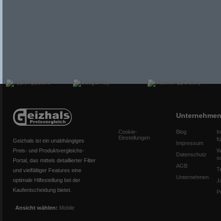
Unternehme
Cookie-
Blog
I
Einstellungen
f
Geizhals ist ein unabhängiges
Impressum
Preis- und Produktvergleichs-
W
Datenschutz
s
Portal, das mittels detaillierter Filter
AGB
T
und vielfältiger Features eine
Unternehmen
optimale Hilfestellung bei der
J
Kaufentscheidung bietet.
P
Ansicht wählen:
Mobile