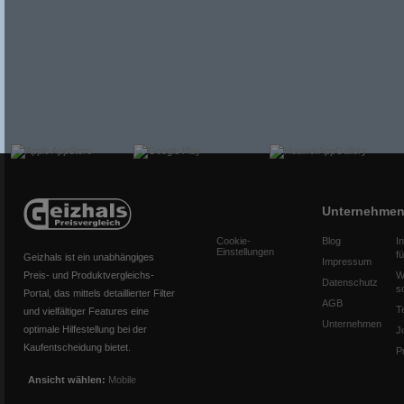
Unternehme
Cookie-
Blog
I
Einstellungen
f
Geizhals ist ein unabhängiges
Impressum
Preis- und Produktvergleichs-
W
Datenschutz
s
Portal, das mittels detaillierter Filter
AGB
T
und vielfältiger Features eine
Unternehmen
optimale Hilfestellung bei der
J
Kaufentscheidung bietet.
P
Ansicht wählen:
Mobile