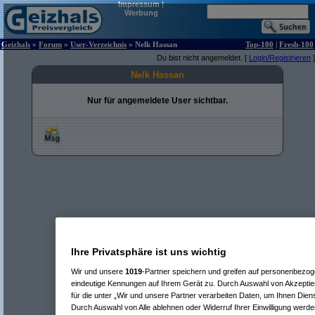
Impressum
|
Werbung
Geizhals
»
Forum
»
User-Verzeichnis
» Nelk Hassan
Top-100
|
Fresh-100
Du bist nicht angemeldet. [
Login/Registrieren
]
Nelk Hassan
Nur für angemeldete User sichtbar.
Ihre Privatsphäre ist uns wichtig
Wir und unsere
1019
-Partner speichern und greifen auf personenbezo
eindeutige Kennungen auf Ihrem Gerät zu. Durch Auswahl von Akzeptier
für die unter „Wir und unsere Partner verarbeiten Daten, um Ihnen Dien
Durch Auswahl von Alle ablehnen oder Widerruf Ihrer Einwilligung werde