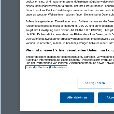
deaktiviert sind, sind manche Inhalte und Anzeigen möglicherweise nicht
dieses Menü jederzeit wieder aufrufen, um Ihre Einstellungen zu ändern 
Sie auf den Link Cookie-Einstellungen am unteren Rand der Webseite kli
unseres Website. Weitere Informationen finden Sie in unserer Datensch
Sofern Ihre getroffenen Einstellungen auch Anbieter umfassen, die Daten
Angemessenheitsbeschlusses gem Art 45 DSGVO und ohne geeignete G
so gilt Ihre Einwilligung auch hierfür (Art 49 Abs 1 lit a DSGVO). Dies gi
die USA. Es besteht insbesondere das Risiko, dass Ihre Daten durch B
Überwachungszwecken verarbeitet werden können, möglicherweise auc
können Sie abstellen, in dem Sie bei dem jeweiligen Anbieter in der Liste
Wir und unsere Partner verarbeiten Daten, um Folg
Endgeräteeigenschaften zur Identifikation aktiv abfragen. Verwendung 
Zugriff auf Informationen auf einem Endgerät. Personalisierte Werbung
und der Performance von Inhalten, Zielgruppenforschung sowie Entwic
Liste der Partner (Lieferanten)
Konfigurieren
Alle ablehnen
Akze