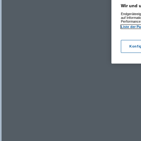
Wir und u
Endgeräteeig
auf Informat
Performance 
Liste der Pa
Konfi