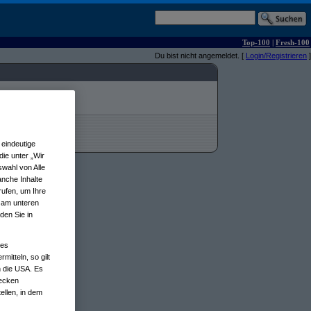
Top-100
|
Fresh-100
Du bist nicht angemeldet. [
Login/Registrieren
]
eindeutige
ie unter „Wir
wahl von Alle
anche Inhalte
rufen, um Ihre
n am unteren
den Sie in
nes
tteln, so gilt
n die USA. Es
wecken
ellen, in dem