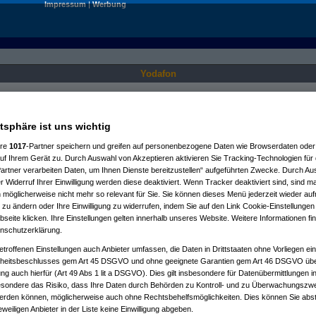
Impressum
|
Werbung
Yodafon
Nur für angemeldete User sichtbar.
atsphäre ist uns wichtig
ere
1017
-Partner speichern und greifen auf personenbezogene Daten wie Browserdaten oder 
f Ihrem Gerät zu. Durch Auswahl von Akzeptieren aktivieren Sie Tracking-Technologien für d
artner verarbeiten Daten, um Ihnen Dienste bereitzustellen“ aufgeführten Zwecke. Durch Aus
 Widerruf Ihrer Einwilligung werden diese deaktiviert. Wenn Tracker deaktiviert sind, sind m
 möglicherweise nicht mehr so relevant für Sie. Sie können dieses Menü jederzeit wieder auf
 zu ändern oder Ihre Einwilligung zu widerrufen, indem Sie auf den Link Cookie-Einstellunge
eite klicken. Ihre Einstellungen gelten innerhalb unseres Website. Weitere Informationen fin
nschutzerklärung.
etroffenen Einstellungen auch Anbieter umfassen, die Daten in Drittstaaten ohne Vorliegen ei
itsbeschlusses gem Art 45 DSGVO und ohne geeignete Garantien gem Art 46 DSGVO übermi
gung auch hierfür (Art 49 Abs 1 lit a DSGVO). Dies gilt insbesondere für Datenübermittlungen i
esondere das Risiko, dass Ihre Daten durch Behörden zu Kontroll- und zu Überwachungsz
werden können, möglicherweise auch ohne Rechtsbehelfsmöglichkeiten. Dies können Sie abst
eweiligen Anbieter in der Liste keine Einwilligung abgeben.