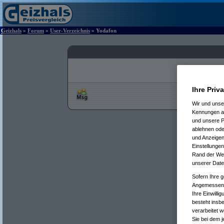
Geizhals
»
Forum
»
User-Verzeichnis
» Yodafon
Ihre Priv
Wir und uns
Kennungen au
und unsere P
ablehnen oder
und Anzeigen
Einstellungen
Rand der Webs
unserer Date
Sofern Ihre g
Angemessenhe
Ihre Einwilli
besteht insb
verarbeitet 
Sie bei dem j