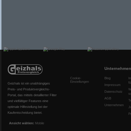
Unternehme
Cookie-
Blog
I
Einstellungen
f
Geizhals ist ein unabhängiges
Impressum
Preis- und Produktvergleichs-
W
Datenschutz
s
Portal, das mittels detaillierter Filter
AGB
T
und vielfältiger Features eine
Unternehmen
optimale Hilfestellung bei der
J
Kaufentscheidung bietet.
P
Ansicht wählen:
Mobile