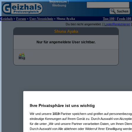
Impressum
|
Werbung
Geizhals
»
Forum
»
User-Verzeichnis
» Shuna Ayaka
Top-100
|
Fresh-100
Du bist nicht angemeldet. [
Login/Registrieren
]
Shuna Ayaka
Nur für angemeldete User sichtbar.
Ihre Privatsphäre ist uns wichtig
Wir und unsere
1019
-Partner speichern und greifen auf personenbezo
eindeutige Kennungen auf Ihrem Gerät zu. Durch Auswahl von Akzeptier
für die unter „Wir und unsere Partner verarbeiten Daten, um Ihnen Dien
Durch Auswahl von Alle ablehnen oder Widerruf Ihrer Einwilligung werde