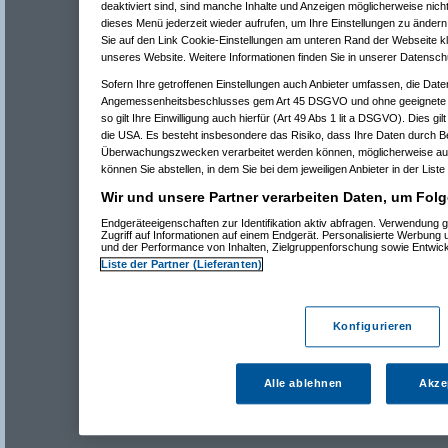
deaktiviert sind, sind manche Inhalte und Anzeigen möglicherweise nicht
dieses Menü jederzeit wieder aufrufen, um Ihre Einstellungen zu ändern 
Sie auf den Link Cookie-Einstellungen am unteren Rand der Webseite kli
unseres Website. Weitere Informationen finden Sie in unserer Datensch
Sofern Ihre getroffenen Einstellungen auch Anbieter umfassen, die Daten
Angemessenheitsbeschlusses gem Art 45 DSGVO und ohne geeignete G
so gilt Ihre Einwilligung auch hierfür (Art 49 Abs 1 lit a DSGVO). Dies gi
die USA. Es besteht insbesondere das Risiko, dass Ihre Daten durch B
Überwachungszwecken verarbeitet werden können, möglicherweise auc
können Sie abstellen, in dem Sie bei dem jeweiligen Anbieter in der Liste
Wir und unsere Partner verarbeiten Daten, um Folg
Endgeräteeigenschaften zur Identifikation aktiv abfragen. Verwendung 
Zugriff auf Informationen auf einem Endgerät. Personalisierte Werbung
und der Performance von Inhalten, Zielgruppenforschung sowie Entwic
Liste der Partner (Lieferanten)
Konfigurieren
Alle ablehnen
Akze