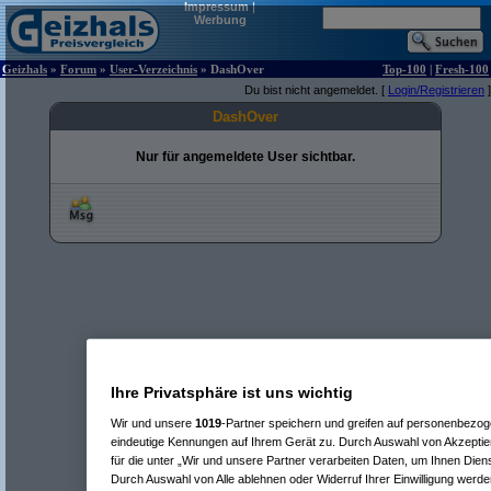
Impressum
|
Werbung
Geizhals
»
Forum
»
User-Verzeichnis
» DashOver
Top-100
|
Fresh-100
Du bist nicht angemeldet. [
Login/Registrieren
]
DashOver
Nur für angemeldete User sichtbar.
Ihre Privatsphäre ist uns wichtig
Wir und unsere
1019
-Partner speichern und greifen auf personenbezo
eindeutige Kennungen auf Ihrem Gerät zu. Durch Auswahl von Akzeptier
für die unter „Wir und unsere Partner verarbeiten Daten, um Ihnen Dien
Durch Auswahl von Alle ablehnen oder Widerruf Ihrer Einwilligung werde