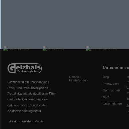
Unternehme
Cookie-
Blog
I
Einstellungen
f
Geizhals ist ein unabhängiges
Impressum
Preis- und Produktvergleichs-
W
Datenschutz
s
Portal, das mittels detaillierter Filter
AGB
T
und vielfältiger Features eine
Unternehmen
optimale Hilfestellung bei der
J
Kaufentscheidung bietet.
P
Ansicht wählen:
Mobile