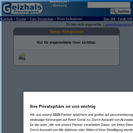
Impressum
|
Werbung
Geizhals
»
Forum
»
User-Verzeichnis
» Denis Vodopianov
Top-100
|
Fresh-100
Du bist nicht angemeldet. [
Login/Registrieren
]
Denis Vodopianov
Nur für angemeldete User sichtbar.
Ihre Privatsphäre ist uns wichtig
Wir und unsere
1019
-Partner speichern und greifen auf personenbezo
eindeutige Kennungen auf Ihrem Gerät zu. Durch Auswahl von Akzeptier
für die unter „Wir und unsere Partner verarbeiten Daten, um Ihnen Dien
Durch Auswahl von Alle ablehnen oder Widerruf Ihrer Einwilligung werde