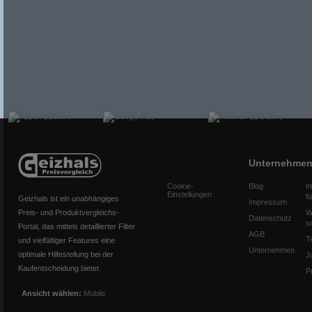
Unternehme
Cookie-
Blog
I
Einstellungen
f
Geizhals ist ein unabhängiges
Impressum
Preis- und Produktvergleichs-
W
Datenschutz
s
Portal, das mittels detaillierter Filter
AGB
T
und vielfältiger Features eine
Unternehmen
optimale Hilfestellung bei der
J
Kaufentscheidung bietet.
P
Ansicht wählen:
Mobile