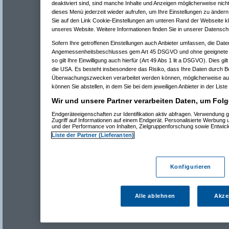
deaktiviert sind, sind manche Inhalte und Anzeigen möglicherweise nicht
dieses Menü jederzeit wieder aufrufen, um Ihre Einstellungen zu ändern 
Sie auf den Link Cookie-Einstellungen am unteren Rand der Webseite kli
unseres Website. Weitere Informationen finden Sie in unserer Datensch
Sofern Ihre getroffenen Einstellungen auch Anbieter umfassen, die Daten
Angemessenheitsbeschlusses gem Art 45 DSGVO und ohne geeignete G
so gilt Ihre Einwilligung auch hierfür (Art 49 Abs 1 lit a DSGVO). Dies gi
die USA. Es besteht insbesondere das Risiko, dass Ihre Daten durch B
Überwachungszwecken verarbeitet werden können, möglicherweise auc
können Sie abstellen, in dem Sie bei dem jeweiligen Anbieter in der Liste
Wir und unsere Partner verarbeiten Daten, um Folg
Endgeräteeigenschaften zur Identifikation aktiv abfragen. Verwendung 
Zugriff auf Informationen auf einem Endgerät. Personalisierte Werbung
und der Performance von Inhalten, Zielgruppenforschung sowie Entwic
Liste der Partner (Lieferanten)
Konfigurieren
Alle ablehnen
Akze