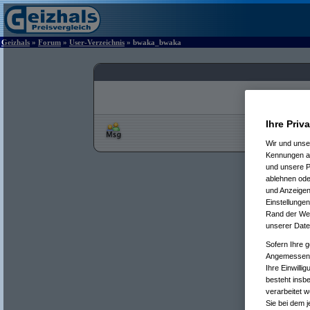
Geizhals
»
Forum
»
User-Verzeichnis
» bwaka_bwaka
Ihre Priv
Wir und uns
Kennungen au
und unsere P
ablehnen oder
und Anzeigen
Einstellungen
Rand der Webs
unserer Date
Sofern Ihre g
Angemessenhe
Ihre Einwilli
besteht insb
verarbeitet 
Sie bei dem j