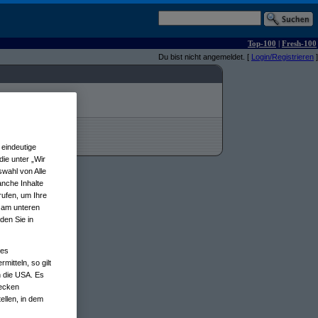
Top-100
|
Fresh-100
Du bist nicht angemeldet. [
Login/Registrieren
]
eindeutige
ie unter „Wir
wahl von Alle
anche Inhalte
rufen, um Ihre
n am unteren
den Sie in
nes
tteln, so gilt
n die USA. Es
wecken
ellen, in dem