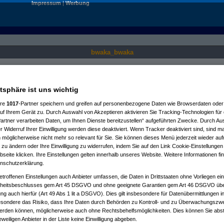
Impressum
|
Werbung
bwaka_bwaka
Nur für angemeldete User sichtbar.
atsphäre ist uns wichtig
ere
1017
-Partner speichern und greifen auf personenbezogene Daten wie Browserdaten oder 
f Ihrem Gerät zu. Durch Auswahl von Akzeptieren aktivieren Sie Tracking-Technologien für d
artner verarbeiten Daten, um Ihnen Dienste bereitzustellen“ aufgeführten Zwecke. Durch Aus
 Widerruf Ihrer Einwilligung werden diese deaktiviert. Wenn Tracker deaktiviert sind, sind m
 möglicherweise nicht mehr so relevant für Sie. Sie können dieses Menü jederzeit wieder auf
 zu ändern oder Ihre Einwilligung zu widerrufen, indem Sie auf den Link Cookie-Einstellunge
eite klicken. Ihre Einstellungen gelten innerhalb unseres Website. Weitere Informationen fin
nschutzerklärung.
etroffenen Einstellungen auch Anbieter umfassen, die Daten in Drittstaaten ohne Vorliegen ei
itsbeschlusses gem Art 45 DSGVO und ohne geeignete Garantien gem Art 46 DSGVO übermi
gung auch hierfür (Art 49 Abs 1 lit a DSGVO). Dies gilt insbesondere für Datenübermittlungen i
esondere das Risiko, dass Ihre Daten durch Behörden zu Kontroll- und zu Überwachungsz
werden können, möglicherweise auch ohne Rechtsbehelfsmöglichkeiten. Dies können Sie abst
eweiligen Anbieter in der Liste keine Einwilligung abgeben.