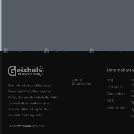
Unternehme
Cookie-
Blog
I
Einstellungen
f
Geizhals ist ein unabhängiges
Impressum
Preis- und Produktvergleichs-
W
Datenschutz
s
Portal, das mittels detaillierter Filter
AGB
T
und vielfältiger Features eine
Unternehmen
optimale Hilfestellung bei der
J
Kaufentscheidung bietet.
P
Ansicht wählen:
Mobile