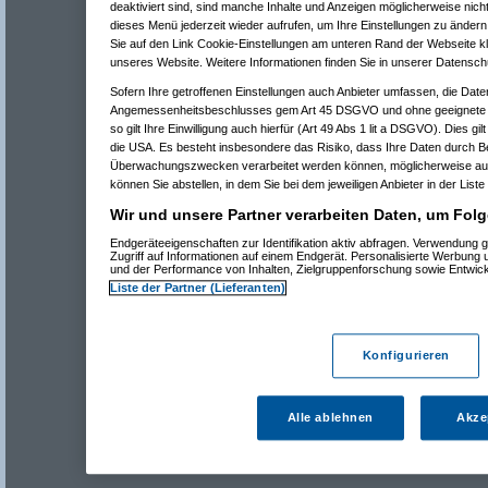
deaktiviert sind, sind manche Inhalte und Anzeigen möglicherweise nicht
dieses Menü jederzeit wieder aufrufen, um Ihre Einstellungen zu ändern 
Sie auf den Link Cookie-Einstellungen am unteren Rand der Webseite kli
unseres Website. Weitere Informationen finden Sie in unserer Datensch
Sofern Ihre getroffenen Einstellungen auch Anbieter umfassen, die Daten
Angemessenheitsbeschlusses gem Art 45 DSGVO und ohne geeignete G
so gilt Ihre Einwilligung auch hierfür (Art 49 Abs 1 lit a DSGVO). Dies gi
die USA. Es besteht insbesondere das Risiko, dass Ihre Daten durch B
Überwachungszwecken verarbeitet werden können, möglicherweise auc
können Sie abstellen, in dem Sie bei dem jeweiligen Anbieter in der Liste
Wir und unsere Partner verarbeiten Daten, um Folg
Endgeräteeigenschaften zur Identifikation aktiv abfragen. Verwendung 
Zugriff auf Informationen auf einem Endgerät. Personalisierte Werbung
und der Performance von Inhalten, Zielgruppenforschung sowie Entwic
Liste der Partner (Lieferanten)
Konfigurieren
Alle ablehnen
Akze