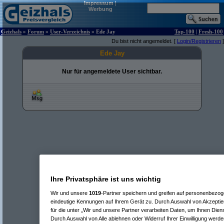
Impressum
|
Werbung
Geizhals
»
Forum
»
User-Verzeichnis
» Ede Jay
Top-100
|
Fresh-100
Du bist nicht angemeldet. [
Login/Registrieren
]
Ede Jay
Nur für angemeldete User sichtbar.
Ihre Privatsphäre ist uns wichtig
Wir und unsere
1019
-Partner speichern und greifen auf personenbezo
eindeutige Kennungen auf Ihrem Gerät zu. Durch Auswahl von Akzeptier
für die unter „Wir und unsere Partner verarbeiten Daten, um Ihnen Dien
Durch Auswahl von Alle ablehnen oder Widerruf Ihrer Einwilligung werde