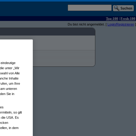
Top-100
|
Fresh-100
Du bist nicht angemeldet. [
Login/Registrieren
]
eindeutige
ie unter „Wir
wahl von Alle
anche Inhalte
rufen, um Ihre
n am unteren
den Sie in
nes
tteln, so gilt
n die USA. Es
wecken
ellen, in dem