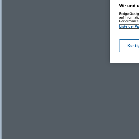
Wir und u
Endgeräteeig
auf Informat
Performance 
Liste der Pa
Konfi