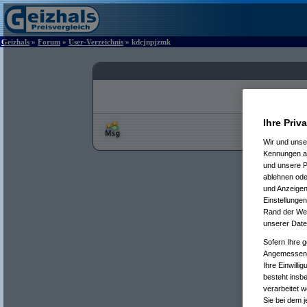
Geizhals
»
Forum
»
User-Verzeichnis
» kdcjnpjzmk
Ihre Priv
Wir und uns
Kennungen au
und unsere P
ablehnen oder
und Anzeigen
Einstellungen
Rand der Webs
unserer Date
Sofern Ihre g
Angemessenhe
Ihre Einwilli
besteht insb
verarbeitet 
Sie bei dem j