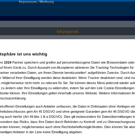
Impressum
|
Werbung
kdcjnpjzmk
Nur für angemeldete User sichtbar.
atsphäre ist uns wichtig
ere
1019
-Partner speichern und greifen auf personenbezogene Daten wie Browserdaten oder 
f Ihrem Gerät zu. Durch Auswahl von Akzeptieren aktivieren Sie Tracking-Technologien für d
artner verarbeiten Daten, um Ihnen Dienste bereitzustellen“ aufgeführten Zwecke. Durch Aus
 Widerruf Ihrer Einwilligung werden diese deaktiviert. Wenn Tracker deaktiviert sind, sind m
 möglicherweise nicht mehr so relevant für Sie. Sie können dieses Menü jederzeit wieder auf
 zu ändern oder Ihre Einwilligung zu widerrufen, indem Sie auf den Link Cookie-Einstellunge
eite klicken. Ihre Einstellungen gelten innerhalb unseres Website. Weitere Informationen fin
nschutzerklärung.
etroffenen Einstellungen auch Anbieter umfassen, die Daten in Drittstaaten ohne Vorliegen ei
itsbeschlusses gem Art 45 DSGVO und ohne geeignete Garantien gem Art 46 DSGVO übermi
gung auch hierfür (Art 49 Abs 1 lit a DSGVO). Dies gilt insbesondere für Datenübermittlungen i
esondere das Risiko, dass Ihre Daten durch Behörden zu Kontroll- und zu Überwachungsz
werden können, möglicherweise auch ohne Rechtsbehelfsmöglichkeiten. Dies können Sie abst
eweiligen Anbieter in der Liste keine Einwilligung abgeben.