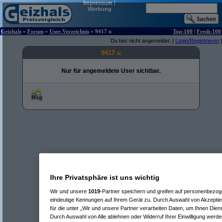
Impressum
|
Werbung
Geizhals
»
Forum
»
User-Verzeichnis
» 9417 u
Top-100
|
Fresh-100
Du bist nicht angemeldet. [
Login/Registrieren
]
9417 u
Nur für angemeldete User sichtbar.
Ihre Privatsphäre ist uns wichtig
Wir und unsere
1019
-Partner speichern und greifen auf personenbezo
eindeutige Kennungen auf Ihrem Gerät zu. Durch Auswahl von Akzeptier
für die unter „Wir und unsere Partner verarbeiten Daten, um Ihnen Dien
Durch Auswahl von Alle ablehnen oder Widerruf Ihrer Einwilligung werde