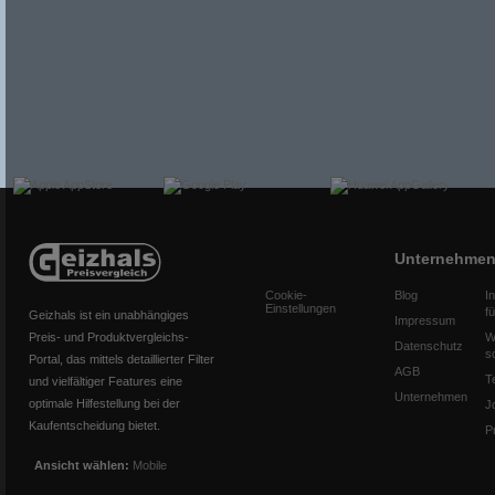
Unternehme
Cookie-
Blog
I
Einstellungen
f
Geizhals ist ein unabhängiges
Impressum
Preis- und Produktvergleichs-
W
Datenschutz
s
Portal, das mittels detaillierter Filter
AGB
T
und vielfältiger Features eine
Unternehmen
optimale Hilfestellung bei der
J
Kaufentscheidung bietet.
P
Ansicht wählen:
Mobile