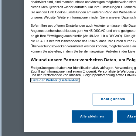
deaktiviert sind, sind manche Inhalte und Anzeigen möglicherweise nicht
dieses Menü jederzeit wieder aufrufen, um Ihre Einstellungen zu ändern 
Sie auf den Link Cookie-Einstellungen am unteren Rand der Webseite kli
unseres Website. Weitere Informationen finden Sie in unserer Datensch
Sofern Ihre getroffenen Einstellungen auch Anbieter umfassen, die Daten
Angemessenheitsbeschlusses gem Art 45 DSGVO und ohne geeignete G
so gilt Ihre Einwilligung auch hierfür (Art 49 Abs 1 lit a DSGVO). Dies gi
die USA. Es besteht insbesondere das Risiko, dass Ihre Daten durch B
Überwachungszwecken verarbeitet werden können, möglicherweise auc
können Sie abstellen, in dem Sie bei dem jeweiligen Anbieter in der Liste
Wir und unsere Partner verarbeiten Daten, um Folg
Endgeräteeigenschaften zur Identifikation aktiv abfragen. Verwendung 
Zugriff auf Informationen auf einem Endgerät. Personalisierte Werbung
und der Performance von Inhalten, Zielgruppenforschung sowie Entwic
Liste der Partner (Lieferanten)
Konfigurieren
Alle ablehnen
Akze