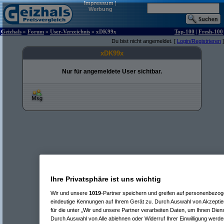
Impressum
|
Werbung
Geizhals
»
Forum
»
User-Verzeichnis
» xDK99x
Top-100
|
Fresh-100
Du bist nicht angemeldet. [
Login/Registrieren
]
xDK99x
Nur für angemeldete User sichtbar.
Ihre Privatsphäre ist uns wichtig
Wir und unsere
1019
-Partner speichern und greifen auf personenbezo
eindeutige Kennungen auf Ihrem Gerät zu. Durch Auswahl von Akzeptier
für die unter „Wir und unsere Partner verarbeiten Daten, um Ihnen Dien
Durch Auswahl von Alle ablehnen oder Widerruf Ihrer Einwilligung werde