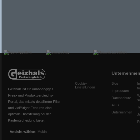
Unternehme
Cookie-
Blog
I
Einstellungen
f
Geizhals ist ein unabhängiges
Impressum
Preis- und Produktvergleichs-
W
Datenschutz
s
Portal, das mittels detaillierter Filter
AGB
T
und vielfältiger Features eine
Unternehmen
optimale Hilfestellung bei der
J
Kaufentscheidung bietet.
P
Ansicht wählen:
Mobile