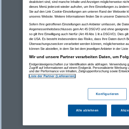
deaktiviert sind, sind manche Inhalte und Anzeigen möglicherweise nicht
dieses Menü jederzeit wieder aufrufen, um Ihre Einstellungen zu ändern 
Sie auf den Link Cookie-Einstellungen am unteren Rand der Webseite kli
unseres Website. Weitere Informationen finden Sie in unserer Datensch
Sofern Ihre getroffenen Einstellungen auch Anbieter umfassen, die Daten
Angemessenheitsbeschlusses gem Art 45 DSGVO und ohne geeignete G
so gilt Ihre Einwilligung auch hierfür (Art 49 Abs 1 lit a DSGVO). Dies gi
die USA. Es besteht insbesondere das Risiko, dass Ihre Daten durch B
Überwachungszwecken verarbeitet werden können, möglicherweise auc
können Sie abstellen, in dem Sie bei dem jeweiligen Anbieter in der Liste
Wir und unsere Partner verarbeiten Daten, um Folg
Endgeräteeigenschaften zur Identifikation aktiv abfragen. Verwendung 
Zugriff auf Informationen auf einem Endgerät. Personalisierte Werbung
und der Performance von Inhalten, Zielgruppenforschung sowie Entwic
Liste der Partner (Lieferanten)
Konfigurieren
Alle ablehnen
Akze