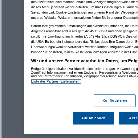
deaktiviert sind, sind manche Inhalte und Anzeigen möglicherweise nicht
dieses Menü jederzeit wieder aufrufen, um Ihre Einstellungen zu ändern 
Sie auf den Link Cookie-Einstellungen am unteren Rand der Webseite kli
unseres Website. Weitere Informationen finden Sie in unserer Datensch
Sofern Ihre getroffenen Einstellungen auch Anbieter umfassen, die Daten
Angemessenheitsbeschlusses gem Art 45 DSGVO und ohne geeignete G
so gilt Ihre Einwilligung auch hierfür (Art 49 Abs 1 lit a DSGVO). Dies gi
die USA. Es besteht insbesondere das Risiko, dass Ihre Daten durch B
Überwachungszwecken verarbeitet werden können, möglicherweise auc
können Sie abstellen, in dem Sie bei dem jeweiligen Anbieter in der Liste
Wir und unsere Partner verarbeiten Daten, um Folg
Endgeräteeigenschaften zur Identifikation aktiv abfragen. Verwendung 
Zugriff auf Informationen auf einem Endgerät. Personalisierte Werbung
und der Performance von Inhalten, Zielgruppenforschung sowie Entwic
Liste der Partner (Lieferanten)
Konfigurieren
Alle ablehnen
Akze