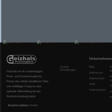
Unternehme
Cookie-
Blog
I
Einstellungen
f
Geizhals ist ein unabhängiges
Impressum
Preis- und Produktvergleichs-
W
Datenschutz
s
Portal, das mittels detaillierter Filter
AGB
T
und vielfältiger Features eine
Unternehmen
optimale Hilfestellung bei der
J
Kaufentscheidung bietet.
P
Ansicht wählen:
Mobile