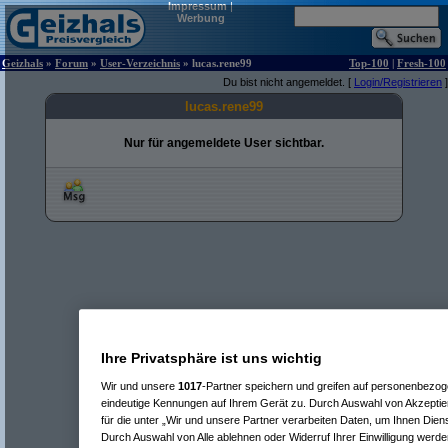
Impressum
|
Werbung
Geizhals
»
Forum
»
User-Verzeichnis
» lucas.rene99
Top-100
|
Fresh-100
Du bist nicht angemeldet. [
Login/Registrieren
]
lucas.rene99
Nur für angemeldete User sichtbar.
Ihre Privatsphäre ist uns wichtig
Wir und unsere
1017
-Partner speichern und greifen auf personenbezo
eindeutige Kennungen auf Ihrem Gerät zu. Durch Auswahl von Akzeptier
für die unter „Wir und unsere Partner verarbeiten Daten, um Ihnen Dien
Durch Auswahl von Alle ablehnen oder Widerruf Ihrer Einwilligung werde