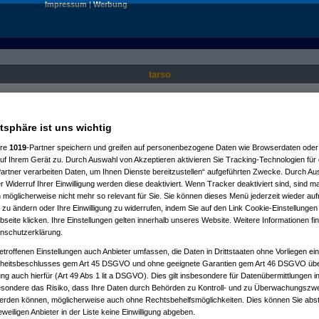
Impressum
|
Werbung
tarso
Nur für angemeldete User sichtbar.
atsphäre ist uns wichtig
ere
1019
-Partner speichern und greifen auf personenbezogene Daten wie Browserdaten oder 
f Ihrem Gerät zu. Durch Auswahl von Akzeptieren aktivieren Sie Tracking-Technologien für d
artner verarbeiten Daten, um Ihnen Dienste bereitzustellen“ aufgeführten Zwecke. Durch Aus
 Widerruf Ihrer Einwilligung werden diese deaktiviert. Wenn Tracker deaktiviert sind, sind m
 möglicherweise nicht mehr so relevant für Sie. Sie können dieses Menü jederzeit wieder auf
 zu ändern oder Ihre Einwilligung zu widerrufen, indem Sie auf den Link Cookie-Einstellunge
eite klicken. Ihre Einstellungen gelten innerhalb unseres Website. Weitere Informationen fin
nschutzerklärung.
etroffenen Einstellungen auch Anbieter umfassen, die Daten in Drittstaaten ohne Vorliegen ei
itsbeschlusses gem Art 45 DSGVO und ohne geeignete Garantien gem Art 46 DSGVO übermi
gung auch hierfür (Art 49 Abs 1 lit a DSGVO). Dies gilt insbesondere für Datenübermittlungen i
esondere das Risiko, dass Ihre Daten durch Behörden zu Kontroll- und zu Überwachungsz
werden können, möglicherweise auch ohne Rechtsbehelfsmöglichkeiten. Dies können Sie abst
eweiligen Anbieter in der Liste keine Einwilligung abgeben.