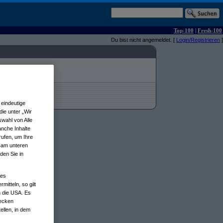
Top-100
|
Fresh-100
Du bist nicht angemeldet. [
Login/Registrieren
]
eindeutige
ie unter „Wir
wahl von Alle
anche Inhalte
rufen, um Ihre
n am unteren
den Sie in
nes
tteln, so gilt
n die USA. Es
wecken
ellen, in dem