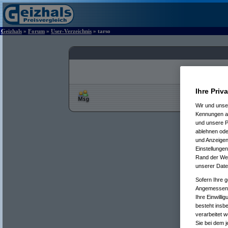
Geizhals
»
Forum
»
User-Verzeichnis
» tarso
Ihre Priv
Wir und uns
Kennungen au
und unsere P
ablehnen oder
und Anzeigen
Einstellungen
Rand der Webs
unserer Date
Sofern Ihre g
Angemessenhe
Ihre Einwilli
besteht insb
verarbeitet 
Sie bei dem j