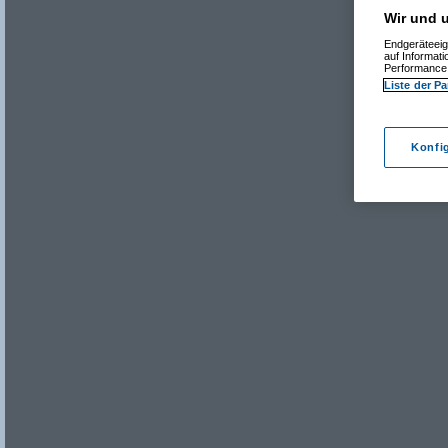
Wir und u
Endgeräteeig
auf Informat
Performance 
Liste der Pa
Konfi