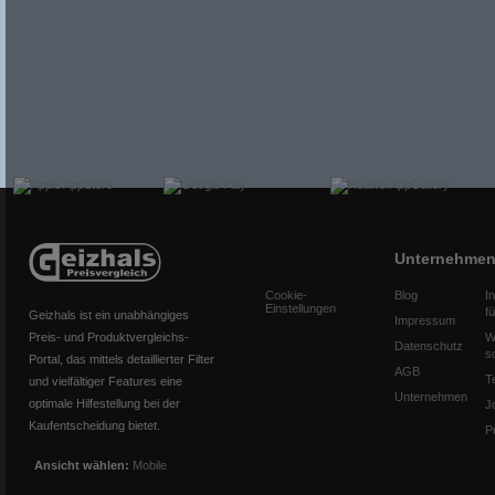
Unternehme
Cookie-
Blog
I
Einstellungen
f
Geizhals ist ein unabhängiges
Impressum
Preis- und Produktvergleichs-
W
Datenschutz
s
Portal, das mittels detaillierter Filter
AGB
T
und vielfältiger Features eine
Unternehmen
optimale Hilfestellung bei der
J
Kaufentscheidung bietet.
P
Ansicht wählen:
Mobile