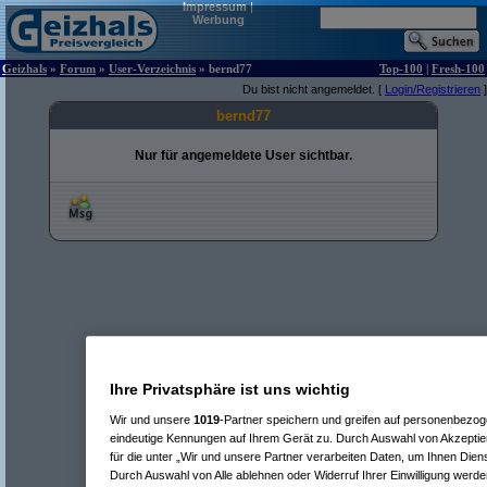
Impressum
|
Werbung
Geizhals
»
Forum
»
User-Verzeichnis
» bernd77
Top-100
|
Fresh-100
Du bist nicht angemeldet. [
Login/Registrieren
]
bernd77
Nur für angemeldete User sichtbar.
Ihre Privatsphäre ist uns wichtig
Wir und unsere
1019
-Partner speichern und greifen auf personenbezo
eindeutige Kennungen auf Ihrem Gerät zu. Durch Auswahl von Akzeptier
für die unter „Wir und unsere Partner verarbeiten Daten, um Ihnen Dien
Durch Auswahl von Alle ablehnen oder Widerruf Ihrer Einwilligung werde