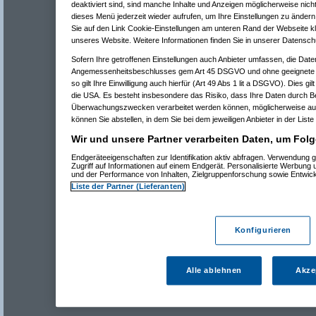
deaktiviert sind, sind manche Inhalte und Anzeigen möglicherweise nicht
dieses Menü jederzeit wieder aufrufen, um Ihre Einstellungen zu ändern 
Sie auf den Link Cookie-Einstellungen am unteren Rand der Webseite kli
unseres Website. Weitere Informationen finden Sie in unserer Datensch
Sofern Ihre getroffenen Einstellungen auch Anbieter umfassen, die Daten
Angemessenheitsbeschlusses gem Art 45 DSGVO und ohne geeignete G
so gilt Ihre Einwilligung auch hierfür (Art 49 Abs 1 lit a DSGVO). Dies gi
die USA. Es besteht insbesondere das Risiko, dass Ihre Daten durch B
Überwachungszwecken verarbeitet werden können, möglicherweise auc
können Sie abstellen, in dem Sie bei dem jeweiligen Anbieter in der Liste
Wir und unsere Partner verarbeiten Daten, um Folg
Endgeräteeigenschaften zur Identifikation aktiv abfragen. Verwendung 
Zugriff auf Informationen auf einem Endgerät. Personalisierte Werbung
und der Performance von Inhalten, Zielgruppenforschung sowie Entwic
Liste der Partner (Lieferanten)
Konfigurieren
Alle ablehnen
Akze