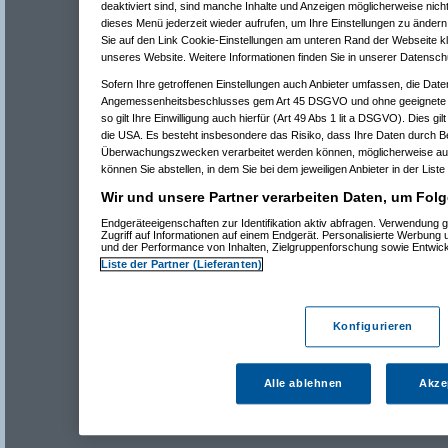
deaktiviert sind, sind manche Inhalte und Anzeigen möglicherweise nicht
dieses Menü jederzeit wieder aufrufen, um Ihre Einstellungen zu ändern 
Sie auf den Link Cookie-Einstellungen am unteren Rand der Webseite kli
unseres Website. Weitere Informationen finden Sie in unserer Datensch
Sofern Ihre getroffenen Einstellungen auch Anbieter umfassen, die Daten
Angemessenheitsbeschlusses gem Art 45 DSGVO und ohne geeignete G
so gilt Ihre Einwilligung auch hierfür (Art 49 Abs 1 lit a DSGVO). Dies gi
die USA. Es besteht insbesondere das Risiko, dass Ihre Daten durch B
Überwachungszwecken verarbeitet werden können, möglicherweise auc
können Sie abstellen, in dem Sie bei dem jeweiligen Anbieter in der Liste
Wir und unsere Partner verarbeiten Daten, um Folg
Endgeräteeigenschaften zur Identifikation aktiv abfragen. Verwendung 
Zugriff auf Informationen auf einem Endgerät. Personalisierte Werbung
und der Performance von Inhalten, Zielgruppenforschung sowie Entwic
Liste der Partner (Lieferanten)
Konfigurieren
Alle ablehnen
Akze