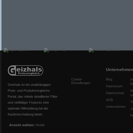
Unternehme
Cookie-
Blog
I
Einstellungen
f
Geizhals ist ein unabhängiges
Impressum
Preis- und Produktvergleichs-
W
Datenschutz
s
Portal, das mittels detaillierter Filter
AGB
T
und vielfältiger Features eine
Unternehmen
optimale Hilfestellung bei der
J
Kaufentscheidung bietet.
P
Ansicht wählen:
Mobile