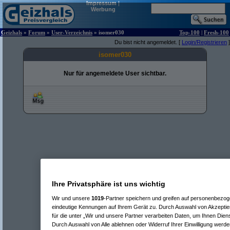
Impressum
|
Werbung
Geizhals
»
Forum
»
User-Verzeichnis
» isomer030
Top-100
|
Fresh-100
Du bist nicht angemeldet. [
Login/Registrieren
]
isomer030
Nur für angemeldete User sichtbar.
Ihre Privatsphäre ist uns wichtig
Wir und unsere
1019
-Partner speichern und greifen auf personenbezo
eindeutige Kennungen auf Ihrem Gerät zu. Durch Auswahl von Akzeptier
für die unter „Wir und unsere Partner verarbeiten Daten, um Ihnen Dien
Durch Auswahl von Alle ablehnen oder Widerruf Ihrer Einwilligung werde