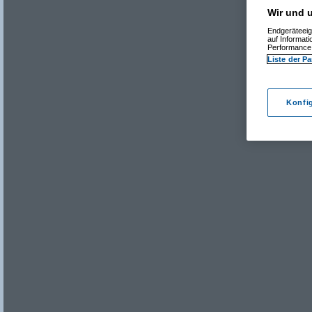
Wir und u
Endgeräteeig
auf Informat
Performance 
Liste der Pa
Konfi