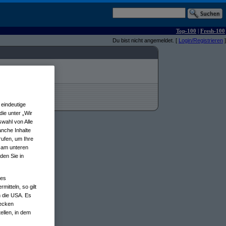
Top-100
|
Fresh-100
Du bist nicht angemeldet. [
Login/Registrieren
]
eindeutige
ie unter „Wir
wahl von Alle
anche Inhalte
rufen, um Ihre
n am unteren
den Sie in
nes
tteln, so gilt
n die USA. Es
wecken
ellen, in dem