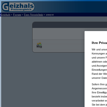
Geizhals
»
Forum
»
User-Verzeichnis
» amsyst
Ihre Priv
Wir und uns
Kennungen au
und unsere P
ablehnen oder
und Anzeigen
Einstellungen
Rand der Webs
unserer Date
Sofern Ihre g
Angemessenhe
Ihre Einwilli
besteht insb
verarbeitet 
Sie bei dem j