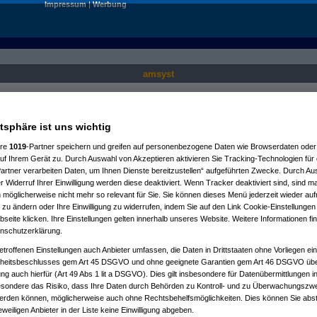
Impressum
|
Werbung
amsyst
Nur für angemeldete User sichtbar.
atsphäre ist uns wichtig
ere
1019
-Partner speichern und greifen auf personenbezogene Daten wie Browserdaten oder 
f Ihrem Gerät zu. Durch Auswahl von Akzeptieren aktivieren Sie Tracking-Technologien für d
artner verarbeiten Daten, um Ihnen Dienste bereitzustellen“ aufgeführten Zwecke. Durch Aus
 Widerruf Ihrer Einwilligung werden diese deaktiviert. Wenn Tracker deaktiviert sind, sind m
 möglicherweise nicht mehr so relevant für Sie. Sie können dieses Menü jederzeit wieder auf
 zu ändern oder Ihre Einwilligung zu widerrufen, indem Sie auf den Link Cookie-Einstellunge
eite klicken. Ihre Einstellungen gelten innerhalb unseres Website. Weitere Informationen fin
nschutzerklärung.
etroffenen Einstellungen auch Anbieter umfassen, die Daten in Drittstaaten ohne Vorliegen ei
itsbeschlusses gem Art 45 DSGVO und ohne geeignete Garantien gem Art 46 DSGVO übermi
gung auch hierfür (Art 49 Abs 1 lit a DSGVO). Dies gilt insbesondere für Datenübermittlungen i
esondere das Risiko, dass Ihre Daten durch Behörden zu Kontroll- und zu Überwachungsz
werden können, möglicherweise auch ohne Rechtsbehelfsmöglichkeiten. Dies können Sie abst
eweiligen Anbieter in der Liste keine Einwilligung abgeben.