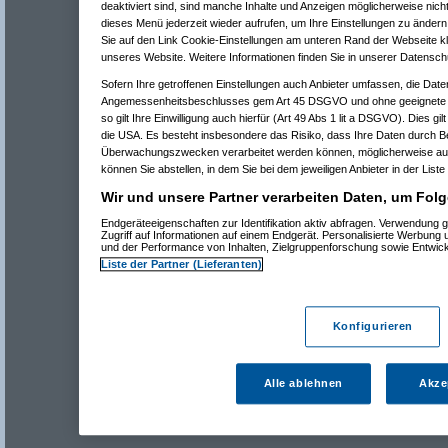
deaktiviert sind, sind manche Inhalte und Anzeigen möglicherweise nicht
dieses Menü jederzeit wieder aufrufen, um Ihre Einstellungen zu ändern 
Sie auf den Link Cookie-Einstellungen am unteren Rand der Webseite kli
unseres Website. Weitere Informationen finden Sie in unserer Datensch
Sofern Ihre getroffenen Einstellungen auch Anbieter umfassen, die Daten
Angemessenheitsbeschlusses gem Art 45 DSGVO und ohne geeignete G
so gilt Ihre Einwilligung auch hierfür (Art 49 Abs 1 lit a DSGVO). Dies gi
die USA. Es besteht insbesondere das Risiko, dass Ihre Daten durch B
Überwachungszwecken verarbeitet werden können, möglicherweise auc
können Sie abstellen, in dem Sie bei dem jeweiligen Anbieter in der Liste
Wir und unsere Partner verarbeiten Daten, um Folg
Endgeräteeigenschaften zur Identifikation aktiv abfragen. Verwendung 
Zugriff auf Informationen auf einem Endgerät. Personalisierte Werbung
und der Performance von Inhalten, Zielgruppenforschung sowie Entwic
Liste der Partner (Lieferanten)
Konfigurieren
Alle ablehnen
Akze