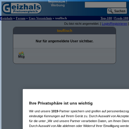
Impressum
|
Werbung
Geizhals
»
Forum
»
User-Verzeichnis
» teuflisch
Top-100
|
Fresh-100
Du bist nicht angemeldet. [
Login/Registrieren
]
teuflisch
Nur für angemeldete User sichtbar.
Ihre Privatsphäre ist uns wichtig
Wir und unsere
1019
-Partner speichern und greifen auf personenbezo
eindeutige Kennungen auf Ihrem Gerät zu. Durch Auswahl von Akzeptier
für die unter „Wir und unsere Partner verarbeiten Daten, um Ihnen Dien
Durch Auswahl von Alle ablehnen oder Widerruf Ihrer Einwilligung werde