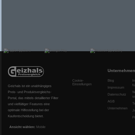
Unternehme
Cookie-
Blog
I
Einstellungen
f
Geizhals ist ein unabhängiges
Impressum
Preis- und Produktvergleichs-
W
Datenschutz
s
Portal, das mittels detaillierter Filter
AGB
T
und vielfältiger Features eine
Unternehmen
optimale Hilfestellung bei der
J
Kaufentscheidung bietet.
P
Ansicht wählen:
Mobile