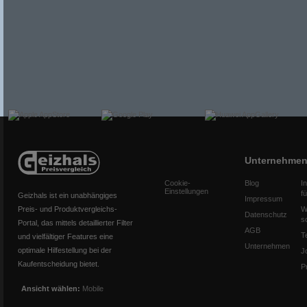
Unternehme
Cookie-
Blog
I
Einstellungen
f
Geizhals ist ein unabhängiges
Impressum
Preis- und Produktvergleichs-
W
Datenschutz
s
Portal, das mittels detaillierter Filter
AGB
T
und vielfältiger Features eine
Unternehmen
optimale Hilfestellung bei der
J
Kaufentscheidung bietet.
P
Ansicht wählen:
Mobile