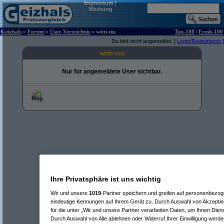
Impressum
|
Werbung
Geizhals
»
Forum
»
User-Verzeichnis
» witti-ms
Top-100
|
Fresh-100
Du bist nicht angemeldet. [
Login/Registrieren
]
witti-ms
Nur für angemeldete User sichtbar.
Ihre Privatsphäre ist uns wichtig
Wir und unsere
1019
-Partner speichern und greifen auf personenbezo
eindeutige Kennungen auf Ihrem Gerät zu. Durch Auswahl von Akzeptier
für die unter „Wir und unsere Partner verarbeiten Daten, um Ihnen Dien
Durch Auswahl von Alle ablehnen oder Widerruf Ihrer Einwilligung werde