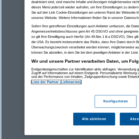
deaktiviert sind, sind manche Inhalte und Anzeigen möglicherweise nicht
dieses Menü jederzeit wieder aufrufen, um Ihre Einstellungen zu ändern 
Sie auf den Link Cookie-Einstellungen am unteren Rand der Webseite kli
unseres Website. Weitere Informationen finden Sie in unserer Datensch
Sofern Ihre getroffenen Einstellungen auch Anbieter umfassen, die Daten
Angemessenheitsbeschlusses gem Art 45 DSGVO und ohne geeignete G
so gilt Ihre Einwilligung auch hierfür (Art 49 Abs 1 lit a DSGVO). Dies gi
die USA. Es besteht insbesondere das Risiko, dass Ihre Daten durch B
Überwachungszwecken verarbeitet werden können, möglicherweise auc
können Sie abstellen, in dem Sie bei dem jeweiligen Anbieter in der Liste
Wir und unsere Partner verarbeiten Daten, um Folg
Endgeräteeigenschaften zur Identifikation aktiv abfragen. Verwendung 
Zugriff auf Informationen auf einem Endgerät. Personalisierte Werbung
und der Performance von Inhalten, Zielgruppenforschung sowie Entwic
Liste der Partner (Lieferanten)
Konfigurieren
Alle ablehnen
Akze