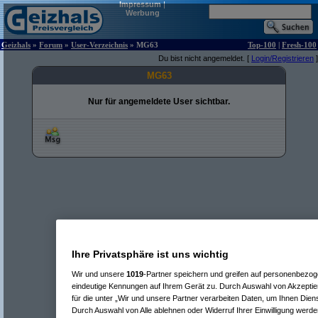
Impressum
|
Werbung
Geizhals
»
Forum
»
User-Verzeichnis
» MG63
Top-100
|
Fresh-100
Du bist nicht angemeldet. [
Login/Registrieren
]
MG63
Nur für angemeldete User sichtbar.
Ihre Privatsphäre ist uns wichtig
Wir und unsere
1019
-Partner speichern und greifen auf personenbezo
eindeutige Kennungen auf Ihrem Gerät zu. Durch Auswahl von Akzeptier
für die unter „Wir und unsere Partner verarbeiten Daten, um Ihnen Dien
Durch Auswahl von Alle ablehnen oder Widerruf Ihrer Einwilligung werde