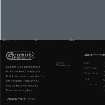
Unternehme
Cookie-
Blog
I
Einstellungen
f
Geizhals ist ein unabhängiges
Impressum
Preis- und Produktvergleichs-
W
Datenschutz
s
Portal, das mittels detaillierter Filter
AGB
T
und vielfältiger Features eine
Unternehmen
optimale Hilfestellung bei der
J
Kaufentscheidung bietet.
P
Ansicht wählen:
Mobile