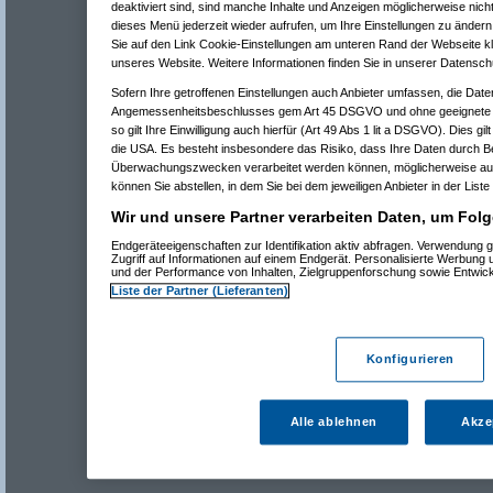
deaktiviert sind, sind manche Inhalte und Anzeigen möglicherweise nicht
dieses Menü jederzeit wieder aufrufen, um Ihre Einstellungen zu ändern 
Sie auf den Link Cookie-Einstellungen am unteren Rand der Webseite kli
unseres Website. Weitere Informationen finden Sie in unserer Datensch
Sofern Ihre getroffenen Einstellungen auch Anbieter umfassen, die Daten
Angemessenheitsbeschlusses gem Art 45 DSGVO und ohne geeignete G
so gilt Ihre Einwilligung auch hierfür (Art 49 Abs 1 lit a DSGVO). Dies gi
die USA. Es besteht insbesondere das Risiko, dass Ihre Daten durch B
Überwachungszwecken verarbeitet werden können, möglicherweise auc
können Sie abstellen, in dem Sie bei dem jeweiligen Anbieter in der Liste
Wir und unsere Partner verarbeiten Daten, um Folg
Endgeräteeigenschaften zur Identifikation aktiv abfragen. Verwendung 
Zugriff auf Informationen auf einem Endgerät. Personalisierte Werbung
und der Performance von Inhalten, Zielgruppenforschung sowie Entwic
Liste der Partner (Lieferanten)
Konfigurieren
Alle ablehnen
Akze