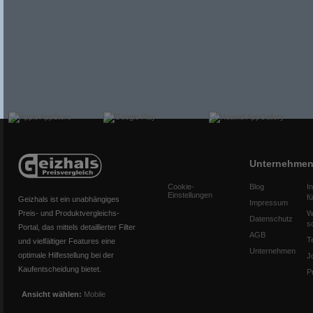
Unternehme
Cookie-
Blog
I
Einstellungen
f
Geizhals ist ein unabhängiges
Impressum
Preis- und Produktvergleichs-
W
Datenschutz
s
Portal, das mittels detaillierter Filter
AGB
T
und vielfältiger Features eine
Unternehmen
optimale Hilfestellung bei der
J
Kaufentscheidung bietet.
P
Ansicht wählen:
Mobile