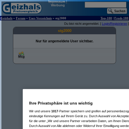
Impressum
|
Werbung
Geizhals
»
Forum
»
User-Verzeichnis
» stg2000
Top-100
|
Fresh-100
Du bist nicht angemeldet. [
Login/Registrieren
]
stg2000
Nur für angemeldete User sichtbar.
Ihre Privatsphäre ist uns wichtig
Wir und unsere
1017
-Partner speichern und greifen auf personenbezo
eindeutige Kennungen auf Ihrem Gerät zu. Durch Auswahl von Akzeptier
für die unter „Wir und unsere Partner verarbeiten Daten, um Ihnen Dien
Durch Auswahl von Alle ablehnen oder Widerruf Ihrer Einwilligung werde