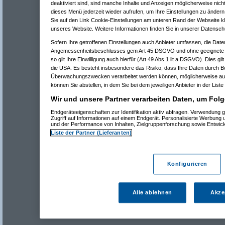
deaktiviert sind, sind manche Inhalte und Anzeigen möglicherweise nicht
dieses Menü jederzeit wieder aufrufen, um Ihre Einstellungen zu ändern 
Sie auf den Link Cookie-Einstellungen am unteren Rand der Webseite kli
unseres Website. Weitere Informationen finden Sie in unserer Datensch
Sofern Ihre getroffenen Einstellungen auch Anbieter umfassen, die Daten
Angemessenheitsbeschlusses gem Art 45 DSGVO und ohne geeignete G
so gilt Ihre Einwilligung auch hierfür (Art 49 Abs 1 lit a DSGVO). Dies gi
die USA. Es besteht insbesondere das Risiko, dass Ihre Daten durch B
Überwachungszwecken verarbeitet werden können, möglicherweise auc
können Sie abstellen, in dem Sie bei dem jeweiligen Anbieter in der Liste
Wir und unsere Partner verarbeiten Daten, um Folg
Endgeräteeigenschaften zur Identifikation aktiv abfragen. Verwendung 
Zugriff auf Informationen auf einem Endgerät. Personalisierte Werbung
und der Performance von Inhalten, Zielgruppenforschung sowie Entwic
Liste der Partner (Lieferanten)
Konfigurieren
Alle ablehnen
Akze