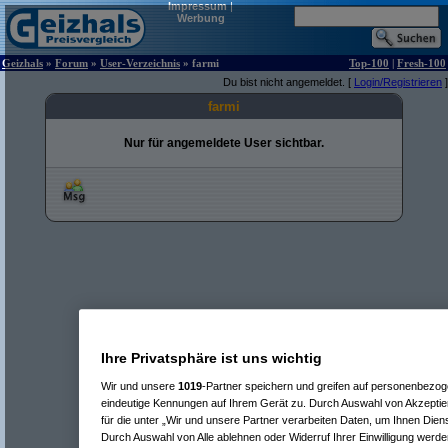
Impressum
|
Werbung
Geizhals
»
Forum
»
User-Verzeichnis
» farmi
Top-100
|
Fresh-100
Du bist nicht angemeldet. [
Login/Registrieren
]
farmi
Nur für angemeldete User sichtbar.
Ihre Privatsphäre ist uns wichtig
Wir und unsere
1019
-Partner speichern und greifen auf personenbezo
eindeutige Kennungen auf Ihrem Gerät zu. Durch Auswahl von Akzeptier
für die unter „Wir und unsere Partner verarbeiten Daten, um Ihnen Dien
Durch Auswahl von Alle ablehnen oder Widerruf Ihrer Einwilligung werde