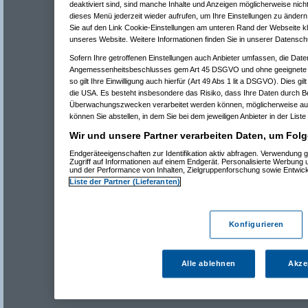
deaktiviert sind, sind manche Inhalte und Anzeigen möglicherweise nicht
dieses Menü jederzeit wieder aufrufen, um Ihre Einstellungen zu ändern 
Sie auf den Link Cookie-Einstellungen am unteren Rand der Webseite kli
unseres Website. Weitere Informationen finden Sie in unserer Datensch
Sofern Ihre getroffenen Einstellungen auch Anbieter umfassen, die Daten
Angemessenheitsbeschlusses gem Art 45 DSGVO und ohne geeignete G
so gilt Ihre Einwilligung auch hierfür (Art 49 Abs 1 lit a DSGVO). Dies gi
die USA. Es besteht insbesondere das Risiko, dass Ihre Daten durch B
Überwachungszwecken verarbeitet werden können, möglicherweise auc
können Sie abstellen, in dem Sie bei dem jeweiligen Anbieter in der Liste
Wir und unsere Partner verarbeiten Daten, um Folg
Endgeräteeigenschaften zur Identifikation aktiv abfragen. Verwendung 
Zugriff auf Informationen auf einem Endgerät. Personalisierte Werbung
und der Performance von Inhalten, Zielgruppenforschung sowie Entwic
Liste der Partner (Lieferanten)
Konfigurieren
Alle ablehnen
Akze