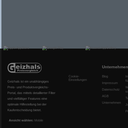
Unternehme
Cookie-
Blog
I
Einstellungen
f
Geizhals ist ein unabhängiges
Impressum
Preis- und Produktvergleichs-
W
Datenschutz
s
Portal, das mittels detaillierter Filter
AGB
T
und vielfältiger Features eine
Unternehmen
optimale Hilfestellung bei der
J
Kaufentscheidung bietet.
P
Ansicht wählen:
Mobile