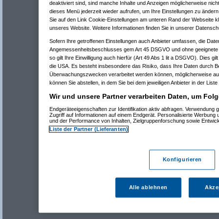
deaktiviert sind, sind manche Inhalte und Anzeigen möglicherweise nicht
dieses Menü jederzeit wieder aufrufen, um Ihre Einstellungen zu ändern 
Sie auf den Link Cookie-Einstellungen am unteren Rand der Webseite kli
unseres Website. Weitere Informationen finden Sie in unserer Datensch
Sofern Ihre getroffenen Einstellungen auch Anbieter umfassen, die Daten
Angemessenheitsbeschlusses gem Art 45 DSGVO und ohne geeignete G
so gilt Ihre Einwilligung auch hierfür (Art 49 Abs 1 lit a DSGVO). Dies gi
die USA. Es besteht insbesondere das Risiko, dass Ihre Daten durch B
Überwachungszwecken verarbeitet werden können, möglicherweise auc
können Sie abstellen, in dem Sie bei dem jeweiligen Anbieter in der Liste
Wir und unsere Partner verarbeiten Daten, um Folg
Endgeräteeigenschaften zur Identifikation aktiv abfragen. Verwendung 
Zugriff auf Informationen auf einem Endgerät. Personalisierte Werbung
und der Performance von Inhalten, Zielgruppenforschung sowie Entwic
Liste der Partner (Lieferanten)
Konfigurieren
Alle ablehnen
Akze