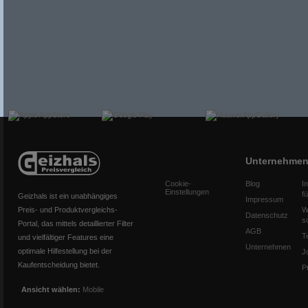
Unternehme
Cookie-
Blog
I
Einstellungen
f
Geizhals ist ein unabhängiges
Impressum
Preis- und Produktvergleichs-
W
Datenschutz
s
Portal, das mittels detaillierter Filter
AGB
T
und vielfältiger Features eine
Unternehmen
optimale Hilfestellung bei der
J
Kaufentscheidung bietet.
P
Ansicht wählen:
Mobile