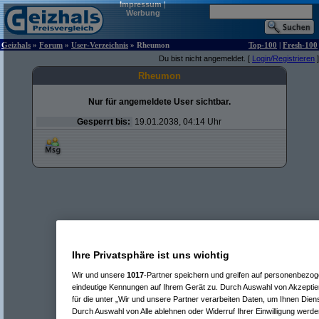
Impressum
|
Werbung
Geizhals
»
Forum
»
User-Verzeichnis
» Rheumon
Top-100
|
Fresh-100
Du bist nicht angemeldet. [
Login/Registrieren
]
Rheumon
Nur für angemeldete User sichtbar.
Gesperrt bis:
19.01.2038, 04:14 Uhr
Ihre Privatsphäre ist uns wichtig
Wir und unsere
1017
-Partner speichern und greifen auf personenbezo
eindeutige Kennungen auf Ihrem Gerät zu. Durch Auswahl von Akzeptier
für die unter „Wir und unsere Partner verarbeiten Daten, um Ihnen Dien
Durch Auswahl von Alle ablehnen oder Widerruf Ihrer Einwilligung werde