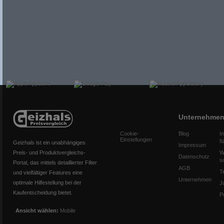
Unternehme
Cookie-
Blog
I
Einstellungen
f
Geizhals ist ein unabhängiges
Impressum
Preis- und Produktvergleichs-
W
Datenschutz
s
Portal, das mittels detaillierter Filter
AGB
T
und vielfältiger Features eine
Unternehmen
optimale Hilfestellung bei der
J
Kaufentscheidung bietet.
P
Ansicht wählen:
Mobile