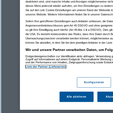
deaktiviert sind, sind manche Inhalte und Anzeigen möglicherweise nicht
dieses Menü jederzeit wieder aufrufen, um Ihre Einstellungen zu ändern 
Sie auf den Link Cookie-Einstellungen am unteren Rand der Webseite kli
unseres Website. Weitere Informationen finden Sie in unserer Datensch
Sofern Ihre getroffenen Einstellungen auch Anbieter umfassen, die Daten
Angemessenheitsbeschlusses gem Art 45 DSGVO und ohne geeignete G
so gilt Ihre Einwilligung auch hierfür (Art 49 Abs 1 lit a DSGVO). Dies gi
die USA. Es besteht insbesondere das Risiko, dass Ihre Daten durch B
Überwachungszwecken verarbeitet werden können, möglicherweise auc
können Sie abstellen, in dem Sie bei dem jeweiligen Anbieter in der Liste
Wir und unsere Partner verarbeiten Daten, um Folg
Endgeräteeigenschaften zur Identifikation aktiv abfragen. Verwendung 
Zugriff auf Informationen auf einem Endgerät. Personalisierte Werbung
und der Performance von Inhalten, Zielgruppenforschung sowie Entwic
Liste der Partner (Lieferanten)
Konfigurieren
Alle ablehnen
Akze