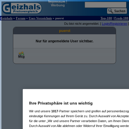
Impressum
|
Werbung
Geizhals
»
Forum
»
User-Verzeichnis
» puerst
Top-100
|
Fresh-100
Du bist nicht angemeldet. [
Login/Registrieren
]
puerst
Nur für angemeldete User sichtbar.
Ihre Privatsphäre ist uns wichtig
Wir und unsere
1017
-Partner speichern und greifen auf personenbezo
eindeutige Kennungen auf Ihrem Gerät zu. Durch Auswahl von Akzeptier
für die unter „Wir und unsere Partner verarbeiten Daten, um Ihnen Dien
Durch Auswahl von Alle ablehnen oder Widerruf Ihrer Einwilligung werde