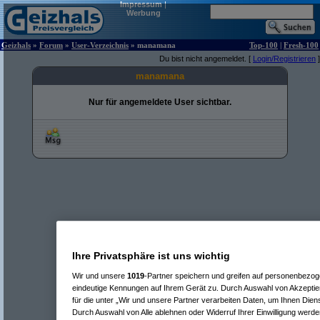
Impressum
|
Werbung
Geizhals
»
Forum
»
User-Verzeichnis
» manamana
Top-100
|
Fresh-100
Du bist nicht angemeldet. [
Login/Registrieren
]
manamana
Nur für angemeldete User sichtbar.
Ihre Privatsphäre ist uns wichtig
Wir und unsere
1019
-Partner speichern und greifen auf personenbezo
eindeutige Kennungen auf Ihrem Gerät zu. Durch Auswahl von Akzeptier
für die unter „Wir und unsere Partner verarbeiten Daten, um Ihnen Dien
Durch Auswahl von Alle ablehnen oder Widerruf Ihrer Einwilligung werde