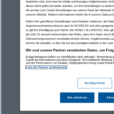
deaktiviert sind, sind manche Inhalte und Anzeigen möglicherweise nicht
dieses Menü jederzeit wieder aufrufen, um Ihre Einstellungen zu ändern 
Sie auf den Link Cookie-Einstellungen am unteren Rand der Webseite kli
unseres Website. Weitere Informationen finden Sie in unserer Datensch
Sofern Ihre getroffenen Einstellungen auch Anbieter umfassen, die Daten
Angemessenheitsbeschlusses gem Art 45 DSGVO und ohne geeignete G
so gilt Ihre Einwilligung auch hierfür (Art 49 Abs 1 lit a DSGVO). Dies gi
die USA. Es besteht insbesondere das Risiko, dass Ihre Daten durch B
Überwachungszwecken verarbeitet werden können, möglicherweise auc
können Sie abstellen, in dem Sie bei dem jeweiligen Anbieter in der Liste
Wir und unsere Partner verarbeiten Daten, um Folg
Endgeräteeigenschaften zur Identifikation aktiv abfragen. Verwendung 
Zugriff auf Informationen auf einem Endgerät. Personalisierte Werbung
und der Performance von Inhalten, Zielgruppenforschung sowie Entwic
Liste der Partner (Lieferanten)
Konfigurieren
Alle ablehnen
Akze