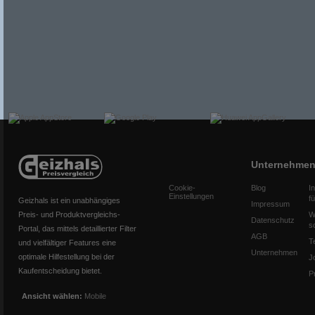
Unternehme
Cookie-
Blog
I
Einstellungen
f
Geizhals ist ein unabhängiges
Impressum
Preis- und Produktvergleichs-
W
Datenschutz
s
Portal, das mittels detaillierter Filter
AGB
T
und vielfältiger Features eine
Unternehmen
optimale Hilfestellung bei der
J
Kaufentscheidung bietet.
P
Ansicht wählen:
Mobile