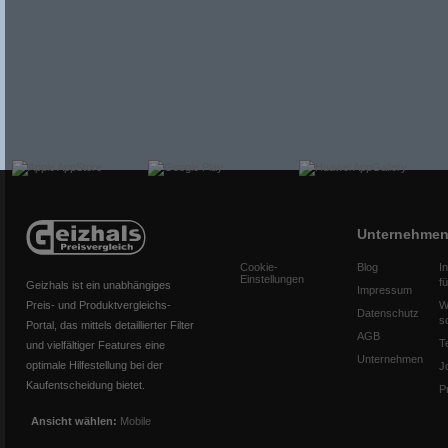
Unternehme
Cookie-
Blog
I
Einstellungen
f
Geizhals ist ein unabhängiges
Impressum
Preis- und Produktvergleichs-
W
Datenschutz
s
Portal, das mittels detaillierter Filter
AGB
T
und vielfältiger Features eine
Unternehmen
optimale Hilfestellung bei der
J
Kaufentscheidung bietet.
P
Ansicht wählen:
Mobile