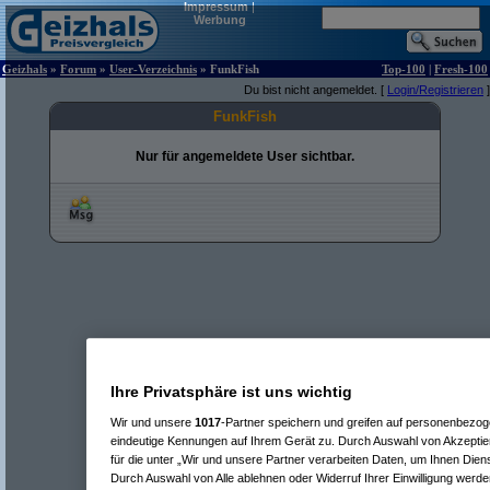
Impressum
|
Werbung
Geizhals
»
Forum
»
User-Verzeichnis
» FunkFish
Top-100
|
Fresh-100
Du bist nicht angemeldet. [
Login/Registrieren
]
FunkFish
Nur für angemeldete User sichtbar.
Ihre Privatsphäre ist uns wichtig
Wir und unsere
1017
-Partner speichern und greifen auf personenbezo
eindeutige Kennungen auf Ihrem Gerät zu. Durch Auswahl von Akzeptier
für die unter „Wir und unsere Partner verarbeiten Daten, um Ihnen Dien
Durch Auswahl von Alle ablehnen oder Widerruf Ihrer Einwilligung werde