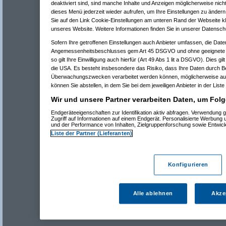
deaktiviert sind, sind manche Inhalte und Anzeigen möglicherweise nicht
dieses Menü jederzeit wieder aufrufen, um Ihre Einstellungen zu ändern 
Sie auf den Link Cookie-Einstellungen am unteren Rand der Webseite kli
unseres Website. Weitere Informationen finden Sie in unserer Datensch
Sofern Ihre getroffenen Einstellungen auch Anbieter umfassen, die Daten
Angemessenheitsbeschlusses gem Art 45 DSGVO und ohne geeignete G
so gilt Ihre Einwilligung auch hierfür (Art 49 Abs 1 lit a DSGVO). Dies gi
die USA. Es besteht insbesondere das Risiko, dass Ihre Daten durch B
Überwachungszwecken verarbeitet werden können, möglicherweise auc
können Sie abstellen, in dem Sie bei dem jeweiligen Anbieter in der Liste
Wir und unsere Partner verarbeiten Daten, um Folg
Endgeräteeigenschaften zur Identifikation aktiv abfragen. Verwendung 
Zugriff auf Informationen auf einem Endgerät. Personalisierte Werbung
und der Performance von Inhalten, Zielgruppenforschung sowie Entwic
Liste der Partner (Lieferanten)
Konfigurieren
Alle ablehnen
Akze