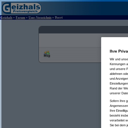
Geizhals
»
Forum
»
User-Verzeichnis
» Dacri
Ihre Priv
Wir und uns
Kennungen au
und unsere P
ablehnen oder
und Anzeigen
Einstellungen
Rand der Webs
unserer Date
Sofern Ihre g
Angemessenhe
Ihre Einwilli
besteht insb
verarbeitet 
Sie bei dem j