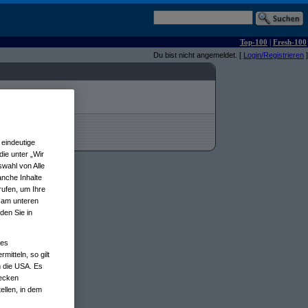
Top-100
|
Fresh-100
Du bist nicht angemeldet. [
Login/Registrieren
]
eindeutige
ie unter „Wir
wahl von Alle
anche Inhalte
rufen, um Ihre
n am unteren
den Sie in
nes
tteln, so gilt
n die USA. Es
wecken
ellen, in dem