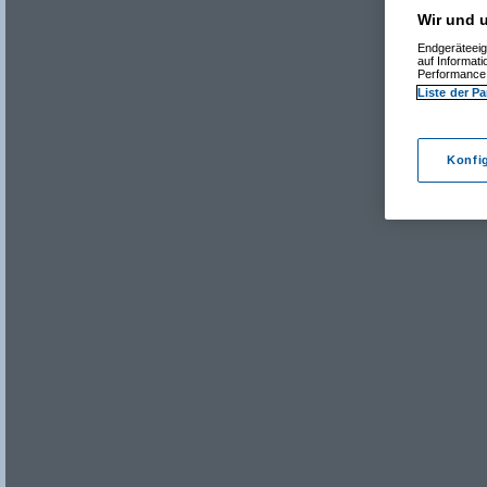
Wir und u
Endgeräteeig
auf Informat
Performance 
Liste der Pa
Konfi