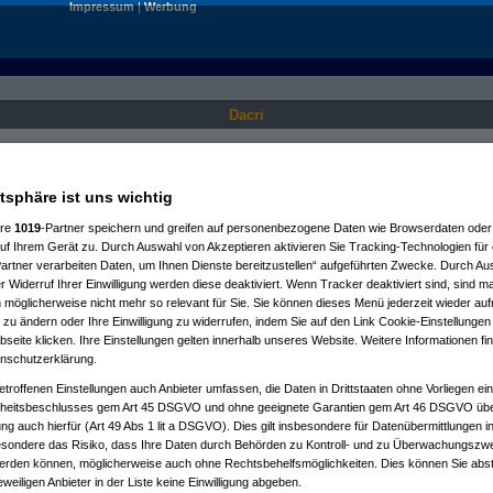
Impressum
|
Werbung
Dacri
Nur für angemeldete User sichtbar.
atsphäre ist uns wichtig
ere
1019
-Partner speichern und greifen auf personenbezogene Daten wie Browserdaten oder 
f Ihrem Gerät zu. Durch Auswahl von Akzeptieren aktivieren Sie Tracking-Technologien für d
artner verarbeiten Daten, um Ihnen Dienste bereitzustellen“ aufgeführten Zwecke. Durch Aus
 Widerruf Ihrer Einwilligung werden diese deaktiviert. Wenn Tracker deaktiviert sind, sind m
 möglicherweise nicht mehr so relevant für Sie. Sie können dieses Menü jederzeit wieder auf
 zu ändern oder Ihre Einwilligung zu widerrufen, indem Sie auf den Link Cookie-Einstellunge
eite klicken. Ihre Einstellungen gelten innerhalb unseres Website. Weitere Informationen fin
nschutzerklärung.
etroffenen Einstellungen auch Anbieter umfassen, die Daten in Drittstaaten ohne Vorliegen ei
itsbeschlusses gem Art 45 DSGVO und ohne geeignete Garantien gem Art 46 DSGVO übermi
gung auch hierfür (Art 49 Abs 1 lit a DSGVO). Dies gilt insbesondere für Datenübermittlungen i
esondere das Risiko, dass Ihre Daten durch Behörden zu Kontroll- und zu Überwachungsz
werden können, möglicherweise auch ohne Rechtsbehelfsmöglichkeiten. Dies können Sie abst
eweiligen Anbieter in der Liste keine Einwilligung abgeben.