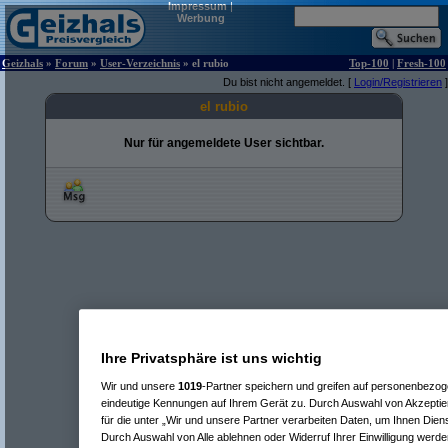
Impressum
|
Werbung
Geizhals
»
Forum
»
User-Verzeichnis
» el rubio
Top-100
|
Fresh-100
Du bist nicht angemeldet. [
Login/Registrieren
]
el rubio
Nur für angemeldete User sichtbar.
Ihre Privatsphäre ist uns wichtig
Wir und unsere
1019
-Partner speichern und greifen auf personenbezo
eindeutige Kennungen auf Ihrem Gerät zu. Durch Auswahl von Akzeptier
für die unter „Wir und unsere Partner verarbeiten Daten, um Ihnen Dien
Durch Auswahl von Alle ablehnen oder Widerruf Ihrer Einwilligung werde