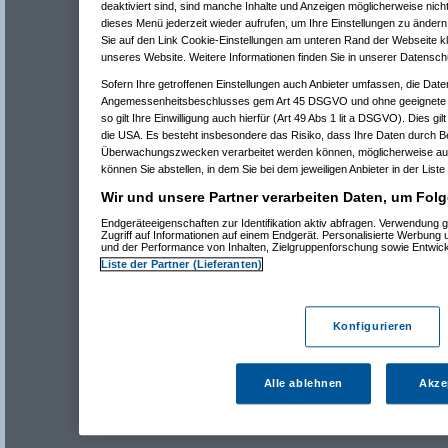
deaktiviert sind, sind manche Inhalte und Anzeigen möglicherweise nicht
dieses Menü jederzeit wieder aufrufen, um Ihre Einstellungen zu ändern 
Sie auf den Link Cookie-Einstellungen am unteren Rand der Webseite kli
unseres Website. Weitere Informationen finden Sie in unserer Datensch
Sofern Ihre getroffenen Einstellungen auch Anbieter umfassen, die Daten
Angemessenheitsbeschlusses gem Art 45 DSGVO und ohne geeignete G
so gilt Ihre Einwilligung auch hierfür (Art 49 Abs 1 lit a DSGVO). Dies gi
die USA. Es besteht insbesondere das Risiko, dass Ihre Daten durch B
Überwachungszwecken verarbeitet werden können, möglicherweise auc
können Sie abstellen, in dem Sie bei dem jeweiligen Anbieter in der Liste
Wir und unsere Partner verarbeiten Daten, um Folg
Endgeräteeigenschaften zur Identifikation aktiv abfragen. Verwendung 
Zugriff auf Informationen auf einem Endgerät. Personalisierte Werbung
und der Performance von Inhalten, Zielgruppenforschung sowie Entwic
Liste der Partner (Lieferanten)
Konfigurieren
Alle ablehnen
Akze