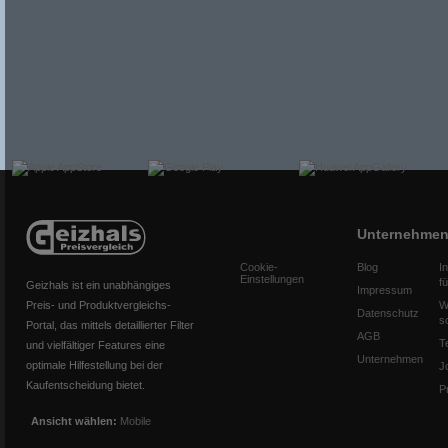
Unternehme
Cookie-
Blog
I
Einstellungen
f
Geizhals ist ein unabhängiges
Impressum
Preis- und Produktvergleichs-
W
Datenschutz
s
Portal, das mittels detaillierter Filter
AGB
T
und vielfältiger Features eine
Unternehmen
optimale Hilfestellung bei der
J
Kaufentscheidung bietet.
P
Ansicht wählen:
Mobile