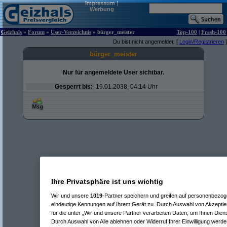
Impressum
|
Werbung
Geizhals
»
Forum
»
User-Verzeichnis
» bürger_meister
Top-100
|
Fresh-100
Du bist nicht angemeldet. [
Login/Registrieren
]
bürger_meister
Nur für angemeldete User sichtbar.
Gesperrt bis:
19.01.2038, 04:14 Uhr
Ihre Privatsphäre ist uns wichtig
Wir und unsere
1019
-Partner speichern und greifen auf personenbezo
eindeutige Kennungen auf Ihrem Gerät zu. Durch Auswahl von Akzeptier
für die unter „Wir und unsere Partner verarbeiten Daten, um Ihnen Dien
Durch Auswahl von Alle ablehnen oder Widerruf Ihrer Einwilligung werde