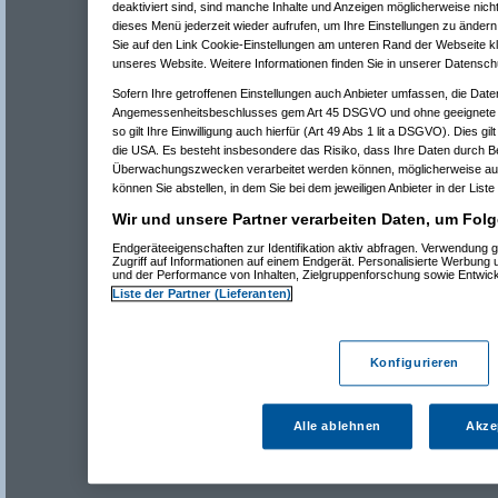
deaktiviert sind, sind manche Inhalte und Anzeigen möglicherweise nicht
dieses Menü jederzeit wieder aufrufen, um Ihre Einstellungen zu ändern 
Sie auf den Link Cookie-Einstellungen am unteren Rand der Webseite kli
unseres Website. Weitere Informationen finden Sie in unserer Datensch
Sofern Ihre getroffenen Einstellungen auch Anbieter umfassen, die Daten
Angemessenheitsbeschlusses gem Art 45 DSGVO und ohne geeignete G
so gilt Ihre Einwilligung auch hierfür (Art 49 Abs 1 lit a DSGVO). Dies gi
die USA. Es besteht insbesondere das Risiko, dass Ihre Daten durch B
Überwachungszwecken verarbeitet werden können, möglicherweise auc
können Sie abstellen, in dem Sie bei dem jeweiligen Anbieter in der Liste
Wir und unsere Partner verarbeiten Daten, um Folg
Endgeräteeigenschaften zur Identifikation aktiv abfragen. Verwendung 
Zugriff auf Informationen auf einem Endgerät. Personalisierte Werbung
und der Performance von Inhalten, Zielgruppenforschung sowie Entwic
Liste der Partner (Lieferanten)
Konfigurieren
Alle ablehnen
Akze