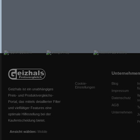
Unternehme
Cookie-
Blog
I
Einstellungen
f
Geizhals ist ein unabhängiges
Impressum
Preis- und Produktvergleichs-
W
Datenschutz
s
Portal, das mittels detaillierter Filter
AGB
T
und vielfältiger Features eine
Unternehmen
optimale Hilfestellung bei der
J
Kaufentscheidung bietet.
P
Ansicht wählen:
Mobile