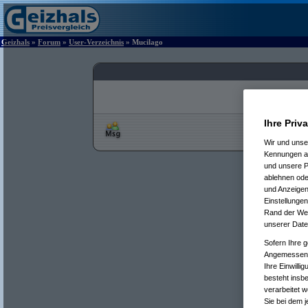
Geizhals
»
Forum
»
User-Verzeichnis
» Mucilago
Ihre Priv
Wir und uns
Kennungen au
und unsere P
ablehnen oder
und Anzeigen
Einstellungen
Rand der Webs
unserer Date
Sofern Ihre g
Angemessenhe
Ihre Einwilli
besteht insb
verarbeitet 
Sie bei dem j