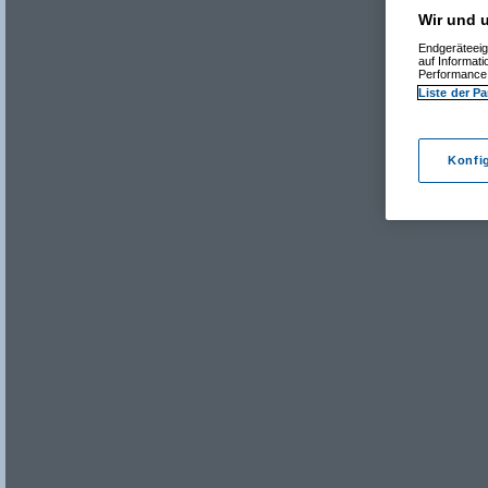
Wir und u
Endgeräteeig
auf Informat
Performance 
Liste der Pa
Konfi