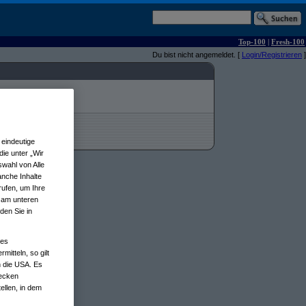
Top-100
|
Fresh-100
Du bist nicht angemeldet. [
Login/Registrieren
]
eindeutige
ie unter „Wir
wahl von Alle
anche Inhalte
rufen, um Ihre
n am unteren
den Sie in
nes
tteln, so gilt
n die USA. Es
wecken
ellen, in dem