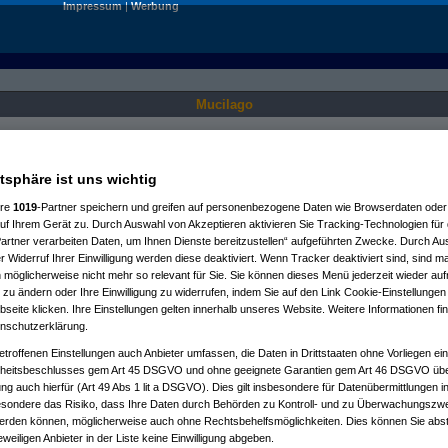
Impressum
|
Werbung
Mucilago
Nur für angemeldete User sichtbar.
atsphäre ist uns wichtig
ere
1019
-Partner speichern und greifen auf personenbezogene Daten wie Browserdaten oder 
f Ihrem Gerät zu. Durch Auswahl von Akzeptieren aktivieren Sie Tracking-Technologien für d
artner verarbeiten Daten, um Ihnen Dienste bereitzustellen“ aufgeführten Zwecke. Durch Aus
 Widerruf Ihrer Einwilligung werden diese deaktiviert. Wenn Tracker deaktiviert sind, sind m
 möglicherweise nicht mehr so relevant für Sie. Sie können dieses Menü jederzeit wieder auf
 zu ändern oder Ihre Einwilligung zu widerrufen, indem Sie auf den Link Cookie-Einstellunge
eite klicken. Ihre Einstellungen gelten innerhalb unseres Website. Weitere Informationen fin
nschutzerklärung.
etroffenen Einstellungen auch Anbieter umfassen, die Daten in Drittstaaten ohne Vorliegen ei
itsbeschlusses gem Art 45 DSGVO und ohne geeignete Garantien gem Art 46 DSGVO übermi
gung auch hierfür (Art 49 Abs 1 lit a DSGVO). Dies gilt insbesondere für Datenübermittlungen i
esondere das Risiko, dass Ihre Daten durch Behörden zu Kontroll- und zu Überwachungsz
werden können, möglicherweise auch ohne Rechtsbehelfsmöglichkeiten. Dies können Sie abst
eweiligen Anbieter in der Liste keine Einwilligung abgeben.