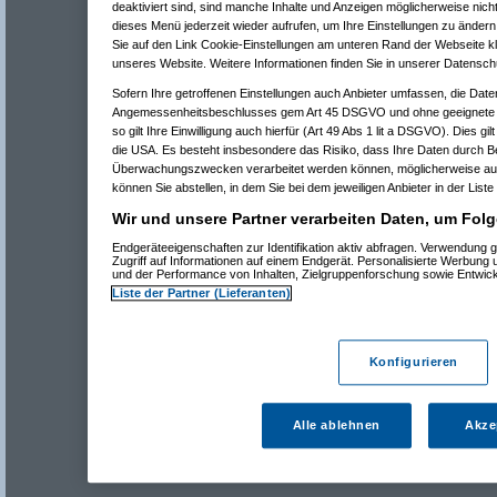
deaktiviert sind, sind manche Inhalte und Anzeigen möglicherweise nicht
dieses Menü jederzeit wieder aufrufen, um Ihre Einstellungen zu ändern 
Sie auf den Link Cookie-Einstellungen am unteren Rand der Webseite kli
unseres Website. Weitere Informationen finden Sie in unserer Datensch
Sofern Ihre getroffenen Einstellungen auch Anbieter umfassen, die Daten
Angemessenheitsbeschlusses gem Art 45 DSGVO und ohne geeignete G
so gilt Ihre Einwilligung auch hierfür (Art 49 Abs 1 lit a DSGVO). Dies gi
die USA. Es besteht insbesondere das Risiko, dass Ihre Daten durch B
Überwachungszwecken verarbeitet werden können, möglicherweise auc
können Sie abstellen, in dem Sie bei dem jeweiligen Anbieter in der Liste
Wir und unsere Partner verarbeiten Daten, um Folg
Endgeräteeigenschaften zur Identifikation aktiv abfragen. Verwendung 
Zugriff auf Informationen auf einem Endgerät. Personalisierte Werbung
und der Performance von Inhalten, Zielgruppenforschung sowie Entwic
Liste der Partner (Lieferanten)
Konfigurieren
Alle ablehnen
Akze