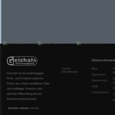
Unternehme
Cookie-
Blog
I
Einstellungen
f
Geizhals ist ein unabhängiges
Impressum
Preis- und Produktvergleichs-
W
Datenschutz
s
Portal, das mittels detaillierter Filter
AGB
T
und vielfältiger Features eine
Unternehmen
optimale Hilfestellung bei der
J
Kaufentscheidung bietet.
P
Ansicht wählen:
Mobile