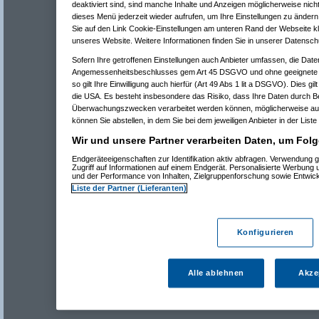
deaktiviert sind, sind manche Inhalte und Anzeigen möglicherweise nicht
dieses Menü jederzeit wieder aufrufen, um Ihre Einstellungen zu ändern 
Sie auf den Link Cookie-Einstellungen am unteren Rand der Webseite kli
unseres Website. Weitere Informationen finden Sie in unserer Datensch
Sofern Ihre getroffenen Einstellungen auch Anbieter umfassen, die Daten
Angemessenheitsbeschlusses gem Art 45 DSGVO und ohne geeignete G
so gilt Ihre Einwilligung auch hierfür (Art 49 Abs 1 lit a DSGVO). Dies gi
die USA. Es besteht insbesondere das Risiko, dass Ihre Daten durch B
Überwachungszwecken verarbeitet werden können, möglicherweise auc
können Sie abstellen, in dem Sie bei dem jeweiligen Anbieter in der Liste
Wir und unsere Partner verarbeiten Daten, um Folg
Endgeräteeigenschaften zur Identifikation aktiv abfragen. Verwendung 
Zugriff auf Informationen auf einem Endgerät. Personalisierte Werbung
und der Performance von Inhalten, Zielgruppenforschung sowie Entwic
Liste der Partner (Lieferanten)
Konfigurieren
Alle ablehnen
Akze