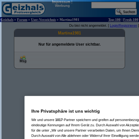
Impressum
|
Werbung
Geizhals
»
Forum
»
User-Verzeichnis
» Martina1981
Top-100
|
Fresh-100
Du bist nicht angemeldet. [
Login/Registrieren
]
Martina1981
Nur für angemeldete User sichtbar.
Ihre Privatsphäre ist uns wichtig
Wir und unsere
1017
-Partner speichern und greifen auf personenbezo
eindeutige Kennungen auf Ihrem Gerät zu. Durch Auswahl von Akzeptier
für die unter „Wir und unsere Partner verarbeiten Daten, um Ihnen Dien
Durch Auswahl von Alle ablehnen oder Widerruf Ihrer Einwilligung werde