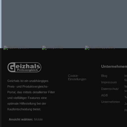
Unternehme
Cookie-
Blog
I
Einstellungen
f
Geizhals ist ein unabhängiges
Impressum
Preis- und Produktvergleichs-
W
Datenschutz
s
Portal, das mittels detaillierter Filter
AGB
T
und vielfältiger Features eine
Unternehmen
optimale Hilfestellung bei der
J
Kaufentscheidung bietet.
P
Ansicht wählen:
Mobile