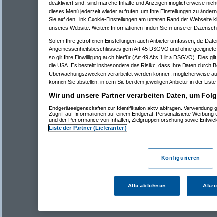
deaktiviert sind, sind manche Inhalte und Anzeigen möglicherweise nicht
dieses Menü jederzeit wieder aufrufen, um Ihre Einstellungen zu ändern 
Sie auf den Link Cookie-Einstellungen am unteren Rand der Webseite kli
unseres Website. Weitere Informationen finden Sie in unserer Datensch
Sofern Ihre getroffenen Einstellungen auch Anbieter umfassen, die Daten
Angemessenheitsbeschlusses gem Art 45 DSGVO und ohne geeignete G
so gilt Ihre Einwilligung auch hierfür (Art 49 Abs 1 lit a DSGVO). Dies gi
die USA. Es besteht insbesondere das Risiko, dass Ihre Daten durch B
Überwachungszwecken verarbeitet werden können, möglicherweise auc
können Sie abstellen, in dem Sie bei dem jeweiligen Anbieter in der Liste
Wir und unsere Partner verarbeiten Daten, um Folg
Endgeräteeigenschaften zur Identifikation aktiv abfragen. Verwendung 
Zugriff auf Informationen auf einem Endgerät. Personalisierte Werbung
und der Performance von Inhalten, Zielgruppenforschung sowie Entwic
Liste der Partner (Lieferanten)
Konfigurieren
Alle ablehnen
Akze