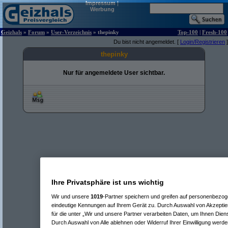
Impressum
|
Werbung
Geizhals
»
Forum
»
User-Verzeichnis
» thepinky
Top-100
|
Fresh-100
Du bist nicht angemeldet. [
Login/Registrieren
]
thepinky
Nur für angemeldete User sichtbar.
Ihre Privatsphäre ist uns wichtig
Wir und unsere
1019
-Partner speichern und greifen auf personenbezo
eindeutige Kennungen auf Ihrem Gerät zu. Durch Auswahl von Akzeptier
für die unter „Wir und unsere Partner verarbeiten Daten, um Ihnen Dien
Durch Auswahl von Alle ablehnen oder Widerruf Ihrer Einwilligung werde