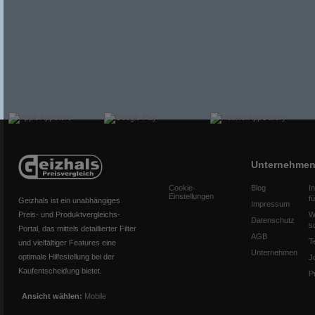
Unternehme
Cookie-
Blog
I
Einstellungen
f
Geizhals ist ein unabhängiges
Impressum
Preis- und Produktvergleichs-
W
Datenschutz
s
Portal, das mittels detaillierter Filter
AGB
T
und vielfältiger Features eine
Unternehmen
optimale Hilfestellung bei der
J
Kaufentscheidung bietet.
P
Ansicht wählen:
Mobile