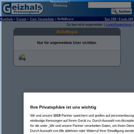
Impressum
|
Werbung
Geizhals
»
Forum
»
User-Verzeichnis
» RollsRoyce
Top-100
|
Fresh-100
Du bist nicht angemeldet. [
Login/Registrieren
]
RollsRoyce
Nur für angemeldete User sichtbar.
Ihre Privatsphäre ist uns wichtig
Wir und unsere
1019
-Partner speichern und greifen auf personenbezo
eindeutige Kennungen auf Ihrem Gerät zu. Durch Auswahl von Akzeptier
für die unter „Wir und unsere Partner verarbeiten Daten, um Ihnen Dien
Durch Auswahl von Alle ablehnen oder Widerruf Ihrer Einwilligung werde