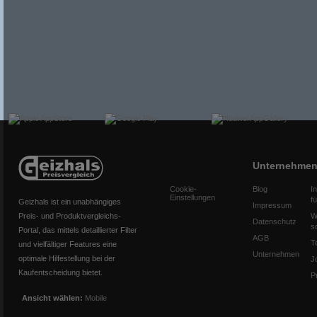
Unternehme
Cookie-
Blog
I
Einstellungen
f
Geizhals ist ein unabhängiges
Impressum
Preis- und Produktvergleichs-
W
Datenschutz
s
Portal, das mittels detaillierter Filter
AGB
T
und vielfältiger Features eine
Unternehmen
optimale Hilfestellung bei der
J
Kaufentscheidung bietet.
P
Ansicht wählen:
Mobile