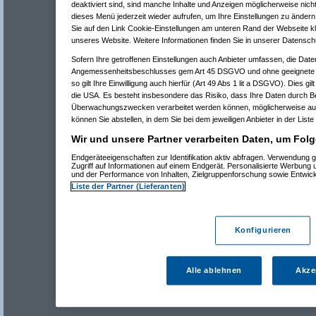
deaktiviert sind, sind manche Inhalte und Anzeigen möglicherweise nicht
dieses Menü jederzeit wieder aufrufen, um Ihre Einstellungen zu ändern 
Sie auf den Link Cookie-Einstellungen am unteren Rand der Webseite kli
unseres Website. Weitere Informationen finden Sie in unserer Datensch
Sofern Ihre getroffenen Einstellungen auch Anbieter umfassen, die Daten
Angemessenheitsbeschlusses gem Art 45 DSGVO und ohne geeignete G
so gilt Ihre Einwilligung auch hierfür (Art 49 Abs 1 lit a DSGVO). Dies gi
die USA. Es besteht insbesondere das Risiko, dass Ihre Daten durch B
Überwachungszwecken verarbeitet werden können, möglicherweise auc
können Sie abstellen, in dem Sie bei dem jeweiligen Anbieter in der Liste
Wir und unsere Partner verarbeiten Daten, um Folg
Endgeräteeigenschaften zur Identifikation aktiv abfragen. Verwendung 
Zugriff auf Informationen auf einem Endgerät. Personalisierte Werbung
und der Performance von Inhalten, Zielgruppenforschung sowie Entwic
Liste der Partner (Lieferanten)
Konfigurieren
Alle ablehnen
Akze