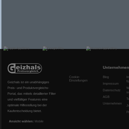
Unternehme
Cookie-
Blog
I
Einstellungen
f
Geizhals ist ein unabhängiges
Impressum
Preis- und Produktvergleichs-
W
Datenschutz
s
Portal, das mittels detaillierter Filter
AGB
T
und vielfältiger Features eine
Unternehmen
optimale Hilfestellung bei der
J
Kaufentscheidung bietet.
P
Ansicht wählen:
Mobile