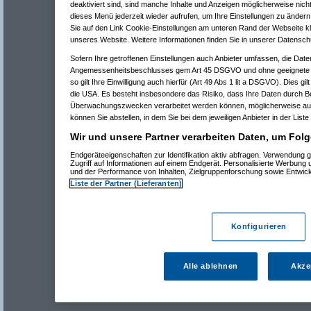
deaktiviert sind, sind manche Inhalte und Anzeigen möglicherweise nicht
dieses Menü jederzeit wieder aufrufen, um Ihre Einstellungen zu ändern 
Sie auf den Link Cookie-Einstellungen am unteren Rand der Webseite kli
unseres Website. Weitere Informationen finden Sie in unserer Datensch
Sofern Ihre getroffenen Einstellungen auch Anbieter umfassen, die Daten
Angemessenheitsbeschlusses gem Art 45 DSGVO und ohne geeignete G
so gilt Ihre Einwilligung auch hierfür (Art 49 Abs 1 lit a DSGVO). Dies gi
die USA. Es besteht insbesondere das Risiko, dass Ihre Daten durch B
Überwachungszwecken verarbeitet werden können, möglicherweise auc
können Sie abstellen, in dem Sie bei dem jeweiligen Anbieter in der Liste
Wir und unsere Partner verarbeiten Daten, um Folg
Endgeräteeigenschaften zur Identifikation aktiv abfragen. Verwendung 
Zugriff auf Informationen auf einem Endgerät. Personalisierte Werbung
und der Performance von Inhalten, Zielgruppenforschung sowie Entwic
Liste der Partner (Lieferanten)
Konfigurieren
Alle ablehnen
Akze