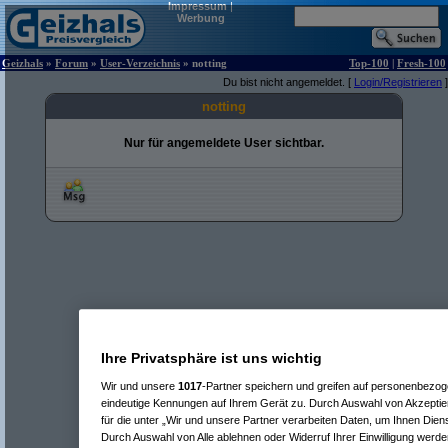
Impressum
|
Werbung
Geizhals
»
Forum
»
User-Verzeichnis
» notting
Top-100
|
Fresh-100
Du bist nicht angemeldet. [
Login/Registrieren
]
notting
Nur für angemeldete User sichtbar.
Ihre Privatsphäre ist uns wichtig
Wir und unsere
1017
-Partner speichern und greifen auf personenbezo
eindeutige Kennungen auf Ihrem Gerät zu. Durch Auswahl von Akzeptier
für die unter „Wir und unsere Partner verarbeiten Daten, um Ihnen Dien
Durch Auswahl von Alle ablehnen oder Widerruf Ihrer Einwilligung werde